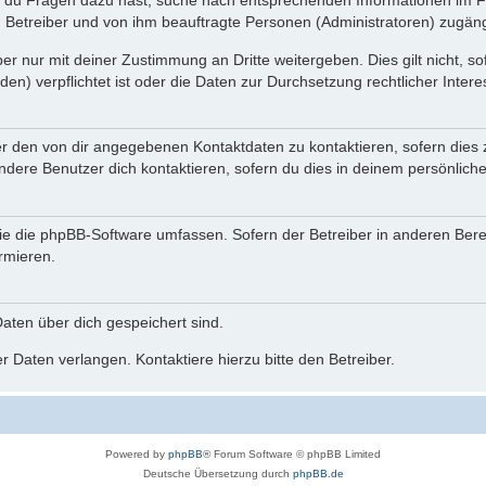
n du Fragen dazu hast, suche nach entsprechenden Informationen im Fo
n Betreiber und von ihm beauftragte Personen (Administratoren) zugäng
r nur mit deiner Zustimmung an Dritte weitergeben. Dies gilt nicht, s
n) verpflichtet ist oder die Daten zur Durchsetzung rechtlicher Interes
er den von dir angegebenen Kontaktdaten zu kontaktieren, sofern dies 
andere Benutzer dich kontaktieren, sofern du dies in deinem persönliche
, die die phpBB-Software umfassen. Sofern der Betreiber in anderen Be
ormieren.
 Daten über dich gespeichert sind.
 Daten verlangen. Kontaktiere hierzu bitte den Betreiber.
Powered by
phpBB
® Forum Software © phpBB Limited
Deutsche Übersetzung durch
phpBB.de