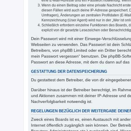
eine E-Mail-Adresse und ein Passwort notwendig. Wenn du
Wenn du einen Beitrag oder eine private Nachricht erste
diesen Fällen wird auch deine IP-Adresse gespeichert. 
Umfragen), Änderungen an zentralen Profildaten (E-Mai
Kennzeichnung (User Agent) wird nur in der „Wer ist onl
Schließlich erfordern einzelne Funktionen des Boards,
explizit von dir gesetzte Lesezeichen oder Benachrichti
Dein Passwort wird mit einer Einwege-Verschlüsselung 
Webseiten zu verwenden. Das Passwort ist dein Schlü
Betreibers, von phpBB Limited oder ein Dritter berec
mein Passwort vergessen“ benutzen. Die phpBB-Softw
Passwort an diese Adresse, mit dem du dann auf das 
GESTATTUNG DER DATENSPEICHERUNG
Du gestattest dem Betreiber, die von dir eingegeben
Darüber hinaus ist der Betreiber berechtigt, im Rahm
und Aktionen zusammen mit deiner IP-Adresse und de
Nachverfolgbarkeit notwendig ist.
REGELUNGEN BEZÜGLICH DER WEITERGABE DEINE
Zweck eines Boards ist es, einen Austausch mit andere
Internet öffentlich zugänglich sein können. Der Betrei