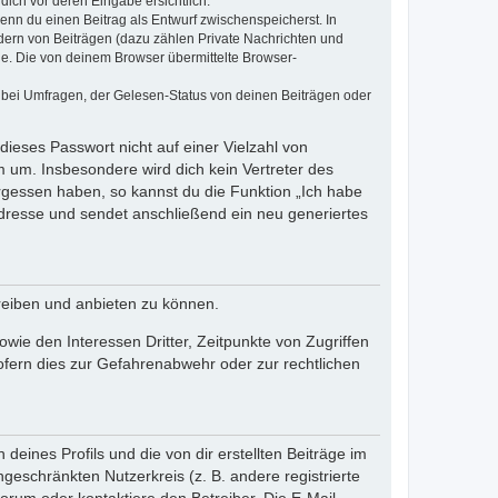
dich vor deren Eingabe ersichtlich.
wenn du einen Beitrag als Entwurf zwischenspeicherst. In
dern von Beiträgen (dazu zählen Private Nachrichten und
e. Die von deinem Browser übermittelte Browser-
 bei Umfragen, der Gelesen-Status von deinen Beiträgen oder
dieses Passwort nicht auf einer Vielzahl von
 um. Insbesondere wird dich kein Vertreter des
ergessen haben, so kannst du die Funktion „Ich habe
resse und sendet anschließend ein neu generiertes
reiben und anbieten zu können.
ie den Interessen Dritter, Zeitpunkte von Zugriffen
fern dies zur Gefahrenabwehr oder zur rechtlichen
eines Profils und die von dir erstellten Beiträge im
ngeschränkten Nutzerkreis (z. B. andere registrierte