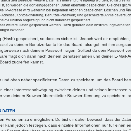
rch den Betreiber weitere Daten als notwendig festgelegt wurden, so ist dies für 
llst, so werden die dort eingegebenen Daten ebenfalls gespeichert. Gleiches gilt, 
Die IP-Adresse wird weiterhin bei folgenden Aktionen gespeichert: Löschen und Än
l-Adresse, Kontoaktivierung, Benutzer-Passwort) und gescheiterte Anmeldeversuch
ine?“-Funktion angezeigt und nicht dauerhaft gespeichert.
 dass weitere Daten gespeichert werden. Dazu gehören dein Abstimmungsverhalten
gungsfunktionen.
(Hash) gespeichert, so dass es sicher ist. Jedoch wird dir empfohlen, 
ssel zu deinem Benutzerkonto für das Board, also geh mit ihm sorgsam
htigterweise nach deinem Passwort fragen. Solltest du dein Passwort v
are fragt dich dann nach deinem Benutzernamen und deiner E-Mail-Ad
Board zugreifen kannst.
en und oben näher spezifizierten Daten zu speichern, um das Board bet
en einer Interessenabwägung zwischen deinen und seinen Interessen sow
r von deinem Browser übermittelter Browser-Kennung zu speichern, so
R DATEN
n Personen zu ermöglichen. Du bist dir daher bewusst, dass die Daten d
ber kann jedoch festlegen, dass einzelne Informationen nur für einen ei