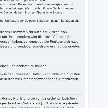
dich vor deren Eingabe ersichtlich.
wenn du einen Beitrag als Entwurf zwischenspeicherst. In
dern von Beiträgen (dazu zählen Private Nachrichten und
e. Die von deinem Browser übermittelte Browser-
 bei Umfragen, der Gelesen-Status von deinen Beiträgen oder
dieses Passwort nicht auf einer Vielzahl von
 um. Insbesondere wird dich kein Vertreter des
ergessen haben, so kannst du die Funktion „Ich habe
resse und sendet anschließend ein neu generiertes
reiben und anbieten zu können.
ie den Interessen Dritter, Zeitpunkte von Zugriffen
fern dies zur Gefahrenabwehr oder zur rechtlichen
eines Profils und die von dir erstellten Beiträge im
ngeschränkten Nutzerkreis (z. B. andere registrierte