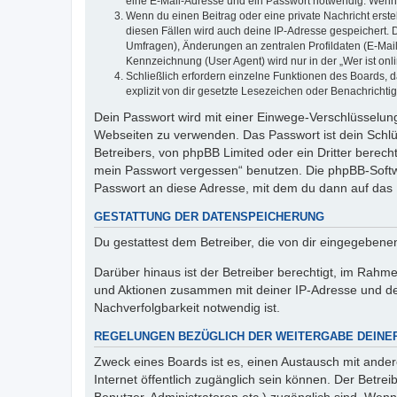
eine E-Mail-Adresse und ein Passwort notwendig. Wenn du
Wenn du einen Beitrag oder eine private Nachricht erste
diesen Fällen wird auch deine IP-Adresse gespeichert. 
Umfragen), Änderungen an zentralen Profildaten (E-Mai
Kennzeichnung (User Agent) wird nur in der „Wer ist onl
Schließlich erfordern einzelne Funktionen des Boards,
explizit von dir gesetzte Lesezeichen oder Benachrichti
Dein Passwort wird mit einer Einwege-Verschlüsselung 
Webseiten zu verwenden. Das Passwort ist dein Schlü
Betreibers, von phpBB Limited oder ein Dritter berec
mein Passwort vergessen“ benutzen. Die phpBB-Softw
Passwort an diese Adresse, mit dem du dann auf das 
GESTATTUNG DER DATENSPEICHERUNG
Du gestattest dem Betreiber, die von dir eingegeben
Darüber hinaus ist der Betreiber berechtigt, im Rahm
und Aktionen zusammen mit deiner IP-Adresse und de
Nachverfolgbarkeit notwendig ist.
REGELUNGEN BEZÜGLICH DER WEITERGABE DEINE
Zweck eines Boards ist es, einen Austausch mit andere
Internet öffentlich zugänglich sein können. Der Betrei