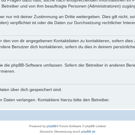
n du Fragen dazu hast, suche nach entsprechenden Informationen im Fo
n Betreiber und von ihm beauftragte Personen (Administratoren) zugäng
r nur mit deiner Zustimmung an Dritte weitergeben. Dies gilt nicht, s
n) verpflichtet ist oder die Daten zur Durchsetzung rechtlicher Interes
er den von dir angegebenen Kontaktdaten zu kontaktieren, sofern dies 
andere Benutzer dich kontaktieren, sofern du dies in deinem persönliche
, die die phpBB-Software umfassen. Sofern der Betreiber in anderen Be
ormieren.
 Daten über dich gespeichert sind.
 Daten verlangen. Kontaktiere hierzu bitte den Betreiber.
Powered by
phpBB
® Forum Software © phpBB Limited
Deutsche Übersetzung durch
phpBB.de