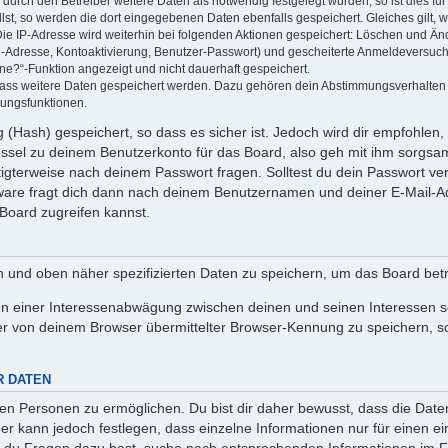
rch den Betreiber weitere Daten als notwendig festgelegt wurden, so ist dies für 
llst, so werden die dort eingegebenen Daten ebenfalls gespeichert. Gleiches gilt, 
Die IP-Adresse wird weiterhin bei folgenden Aktionen gespeichert: Löschen und Än
l-Adresse, Kontoaktivierung, Benutzer-Passwort) und gescheiterte Anmeldeversuch
ine?“-Funktion angezeigt und nicht dauerhaft gespeichert.
 dass weitere Daten gespeichert werden. Dazu gehören dein Abstimmungsverhalten
gungsfunktionen.
(Hash) gespeichert, so dass es sicher ist. Jedoch wird dir empfohlen, 
ssel zu deinem Benutzerkonto für das Board, also geh mit ihm sorgsam
htigterweise nach deinem Passwort fragen. Solltest du dein Passwort v
are fragt dich dann nach deinem Benutzernamen und deiner E-Mail-Ad
Board zugreifen kannst.
en und oben näher spezifizierten Daten zu speichern, um das Board bet
en einer Interessenabwägung zwischen deinen und seinen Interessen sow
r von deinem Browser übermittelter Browser-Kennung zu speichern, so
R DATEN
n Personen zu ermöglichen. Du bist dir daher bewusst, dass die Daten d
ber kann jedoch festlegen, dass einzelne Informationen nur für einen ei