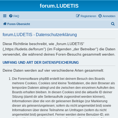
forum.LUDETIS
FAQ
Registrieren
Anmelden
S
Foren-Übersicht
u
forum.LUDETIS - Datenschutzerklärung
c
h
Diese Richtlinie beschreibt, wie „forum.LUDETIS“
(„https://ludetis.de/forum“) (im Folgenden „der Betreiber“) die Daten
e
verwendet, die während deines Foren-Besuchs gesammelt werden.
UMFANG UND ART DER DATENSPEICHERUNG
Deine Daten werden auf vier verschiedene Arten gesammelt:
Die Forensoftware phpBB erstellt bei deinem Besuch des Boards
mehrere Cookies. Cookies sind kleine Textdateien, die dein Browser als
temporäre Dateien ablegt und die zwischen den einzelnen Aufrufen des
Boards erhalten bleiben. In diesen Cookies sind die aktuelle ID deiner
Sitzung (damit dir alle Seitenaufrufe zugeordnet werden können),
Informationen über die von dir gelesenen Beiträge (zur Markierung
dieser als gelesen/ungelesen; sofern du nicht angemeldet bist) sowie
Informationen über deine Teilnahme an Umfragen (sofern du nicht
angemeldet bist) gespeichert. Ferner werden deine Benutzer-ID, ein