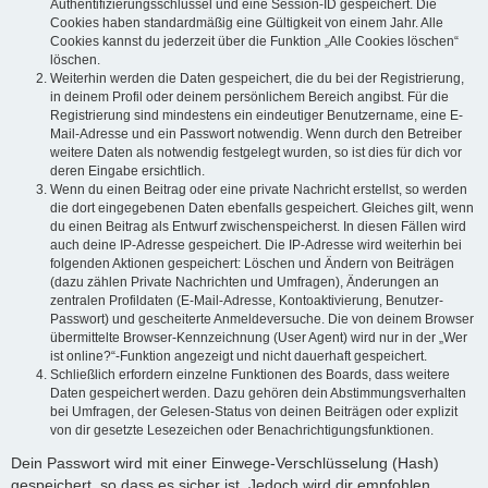
Authentifizierungsschlüssel und eine Session-ID gespeichert. Die
Cookies haben standardmäßig eine Gültigkeit von einem Jahr. Alle
Cookies kannst du jederzeit über die Funktion „Alle Cookies löschen“
löschen.
Weiterhin werden die Daten gespeichert, die du bei der Registrierung,
in deinem Profil oder deinem persönlichem Bereich angibst. Für die
Registrierung sind mindestens ein eindeutiger Benutzername, eine E-
Mail-Adresse und ein Passwort notwendig. Wenn durch den Betreiber
weitere Daten als notwendig festgelegt wurden, so ist dies für dich vor
deren Eingabe ersichtlich.
Wenn du einen Beitrag oder eine private Nachricht erstellst, so werden
die dort eingegebenen Daten ebenfalls gespeichert. Gleiches gilt, wenn
du einen Beitrag als Entwurf zwischenspeicherst. In diesen Fällen wird
auch deine IP-Adresse gespeichert. Die IP-Adresse wird weiterhin bei
folgenden Aktionen gespeichert: Löschen und Ändern von Beiträgen
(dazu zählen Private Nachrichten und Umfragen), Änderungen an
zentralen Profildaten (E-Mail-Adresse, Kontoaktivierung, Benutzer-
Passwort) und gescheiterte Anmeldeversuche. Die von deinem Browser
übermittelte Browser-Kennzeichnung (User Agent) wird nur in der „Wer
ist online?“-Funktion angezeigt und nicht dauerhaft gespeichert.
Schließlich erfordern einzelne Funktionen des Boards, dass weitere
Daten gespeichert werden. Dazu gehören dein Abstimmungsverhalten
bei Umfragen, der Gelesen-Status von deinen Beiträgen oder explizit
von dir gesetzte Lesezeichen oder Benachrichtigungsfunktionen.
Dein Passwort wird mit einer Einwege-Verschlüsselung (Hash)
gespeichert, so dass es sicher ist. Jedoch wird dir empfohlen,