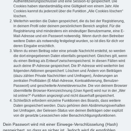
Authentifizierungsschlüssel und eine Session-ID gespeichert. Die
Cookies haben standardmäßig eine Gültigkeit von einem Jahr. Alle
Cookies kannst du jederzeit über die Funktion „Alle Cookies löschen“
löschen.
Weiterhin werden die Daten gespeichert, die du bei der Registrierung,
in deinem Profil oder deinem persönlichem Bereich angibst. Für die
Registrierung sind mindestens ein eindeutiger Benutzername, eine E-
Mail-Adresse und ein Passwort notwendig. Wenn durch den Betreiber
weitere Daten als notwendig festgelegt wurden, so ist dies für dich vor
deren Eingabe ersichtlich.
Wenn du einen Beitrag oder eine private Nachricht erstellst, so werden
die dort eingegebenen Daten ebenfalls gespeichert. Gleiches gilt, wenn
du einen Beitrag als Entwurf zwischenspeicherst. In diesen Fällen wird
auch deine IP-Adresse gespeichert. Die IP-Adresse wird weiterhin bei
folgenden Aktionen gespeichert: Löschen und Ändern von Beiträgen
(dazu zählen Private Nachrichten und Umfragen), Änderungen an
zentralen Profildaten (E-Mail-Adresse, Kontoaktivierung, Benutzer-
Passwort) und gescheiterte Anmeldeversuche. Die von deinem Browser
übermittelte Browser-Kennzeichnung (User Agent) wird nur in der „Wer
ist online?“-Funktion angezeigt und nicht dauerhaft gespeichert.
Schließlich erfordern einzelne Funktionen des Boards, dass weitere
Daten gespeichert werden. Dazu gehören dein Abstimmungsverhalten
bei Umfragen, der Gelesen-Status von deinen Beiträgen oder explizit
von dir gesetzte Lesezeichen oder Benachrichtigungsfunktionen.
Dein Passwort wird mit einer Einwege-Verschlüsselung (Hash)
gespeichert, so dass es sicher ist. Jedoch wird dir empfohlen,