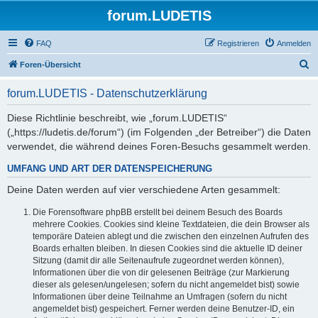
forum.LUDETIS
FAQ
Registrieren
Anmelden
S
Foren-Übersicht
u
forum.LUDETIS - Datenschutzerklärung
c
h
Diese Richtlinie beschreibt, wie „forum.LUDETIS“
(„https://ludetis.de/forum“) (im Folgenden „der Betreiber“) die Daten
e
verwendet, die während deines Foren-Besuchs gesammelt werden.
UMFANG UND ART DER DATENSPEICHERUNG
Deine Daten werden auf vier verschiedene Arten gesammelt:
Die Forensoftware phpBB erstellt bei deinem Besuch des Boards
mehrere Cookies. Cookies sind kleine Textdateien, die dein Browser als
temporäre Dateien ablegt und die zwischen den einzelnen Aufrufen des
Boards erhalten bleiben. In diesen Cookies sind die aktuelle ID deiner
Sitzung (damit dir alle Seitenaufrufe zugeordnet werden können),
Informationen über die von dir gelesenen Beiträge (zur Markierung
dieser als gelesen/ungelesen; sofern du nicht angemeldet bist) sowie
Informationen über deine Teilnahme an Umfragen (sofern du nicht
angemeldet bist) gespeichert. Ferner werden deine Benutzer-ID, ein