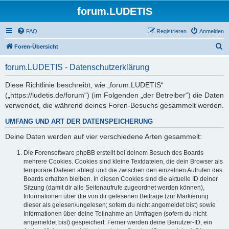
forum.LUDETIS
FAQ
Registrieren
Anmelden
S
Foren-Übersicht
u
forum.LUDETIS - Datenschutzerklärung
c
h
Diese Richtlinie beschreibt, wie „forum.LUDETIS“
(„https://ludetis.de/forum“) (im Folgenden „der Betreiber“) die Daten
e
verwendet, die während deines Foren-Besuchs gesammelt werden.
UMFANG UND ART DER DATENSPEICHERUNG
Deine Daten werden auf vier verschiedene Arten gesammelt:
Die Forensoftware phpBB erstellt bei deinem Besuch des Boards
mehrere Cookies. Cookies sind kleine Textdateien, die dein Browser als
temporäre Dateien ablegt und die zwischen den einzelnen Aufrufen des
Boards erhalten bleiben. In diesen Cookies sind die aktuelle ID deiner
Sitzung (damit dir alle Seitenaufrufe zugeordnet werden können),
Informationen über die von dir gelesenen Beiträge (zur Markierung
dieser als gelesen/ungelesen; sofern du nicht angemeldet bist) sowie
Informationen über deine Teilnahme an Umfragen (sofern du nicht
angemeldet bist) gespeichert. Ferner werden deine Benutzer-ID, ein