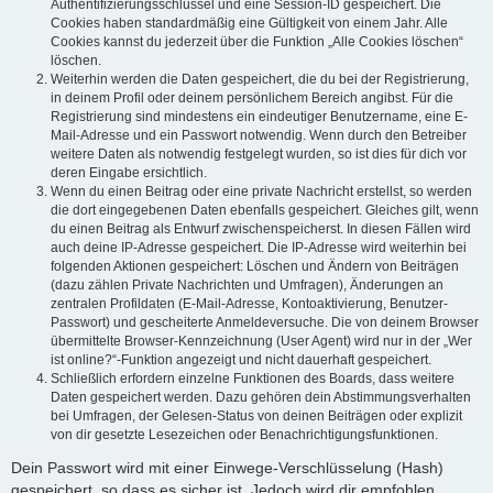
Authentifizierungsschlüssel und eine Session-ID gespeichert. Die
Cookies haben standardmäßig eine Gültigkeit von einem Jahr. Alle
Cookies kannst du jederzeit über die Funktion „Alle Cookies löschen“
löschen.
Weiterhin werden die Daten gespeichert, die du bei der Registrierung,
in deinem Profil oder deinem persönlichem Bereich angibst. Für die
Registrierung sind mindestens ein eindeutiger Benutzername, eine E-
Mail-Adresse und ein Passwort notwendig. Wenn durch den Betreiber
weitere Daten als notwendig festgelegt wurden, so ist dies für dich vor
deren Eingabe ersichtlich.
Wenn du einen Beitrag oder eine private Nachricht erstellst, so werden
die dort eingegebenen Daten ebenfalls gespeichert. Gleiches gilt, wenn
du einen Beitrag als Entwurf zwischenspeicherst. In diesen Fällen wird
auch deine IP-Adresse gespeichert. Die IP-Adresse wird weiterhin bei
folgenden Aktionen gespeichert: Löschen und Ändern von Beiträgen
(dazu zählen Private Nachrichten und Umfragen), Änderungen an
zentralen Profildaten (E-Mail-Adresse, Kontoaktivierung, Benutzer-
Passwort) und gescheiterte Anmeldeversuche. Die von deinem Browser
übermittelte Browser-Kennzeichnung (User Agent) wird nur in der „Wer
ist online?“-Funktion angezeigt und nicht dauerhaft gespeichert.
Schließlich erfordern einzelne Funktionen des Boards, dass weitere
Daten gespeichert werden. Dazu gehören dein Abstimmungsverhalten
bei Umfragen, der Gelesen-Status von deinen Beiträgen oder explizit
von dir gesetzte Lesezeichen oder Benachrichtigungsfunktionen.
Dein Passwort wird mit einer Einwege-Verschlüsselung (Hash)
gespeichert, so dass es sicher ist. Jedoch wird dir empfohlen,