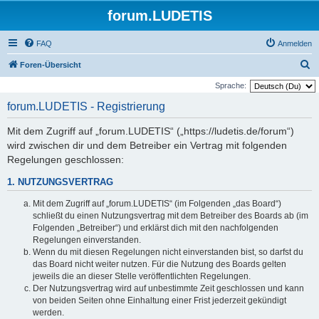
forum.LUDETIS
FAQ
Anmelden
S
Foren-Übersicht
u
Sprache:
c
forum.LUDETIS - Registrierung
h
Mit dem Zugriff auf „forum.LUDETIS“ („https://ludetis.de/forum“)
e
wird zwischen dir und dem Betreiber ein Vertrag mit folgenden
Regelungen geschlossen:
1. NUTZUNGSVERTRAG
Mit dem Zugriff auf „forum.LUDETIS“ (im Folgenden „das Board“)
schließt du einen Nutzungsvertrag mit dem Betreiber des Boards ab (im
Folgenden „Betreiber“) und erklärst dich mit den nachfolgenden
Regelungen einverstanden.
Wenn du mit diesen Regelungen nicht einverstanden bist, so darfst du
das Board nicht weiter nutzen. Für die Nutzung des Boards gelten
jeweils die an dieser Stelle veröffentlichten Regelungen.
Der Nutzungsvertrag wird auf unbestimmte Zeit geschlossen und kann
von beiden Seiten ohne Einhaltung einer Frist jederzeit gekündigt
werden.