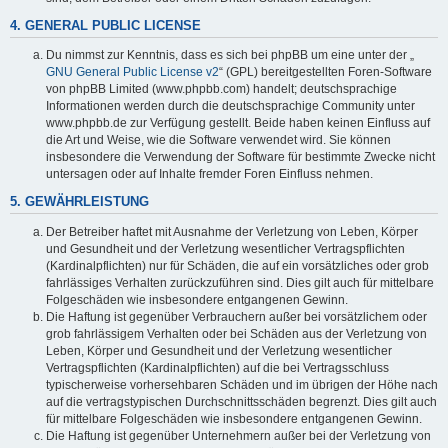
4. GENERAL PUBLIC LICENSE
Du nimmst zur Kenntnis, dass es sich bei phpBB um eine unter der „
GNU General Public License v2
“ (GPL) bereitgestellten Foren-Software
von phpBB Limited (www.phpbb.com) handelt; deutschsprachige
Informationen werden durch die deutschsprachige Community unter
www.phpbb.de zur Verfügung gestellt. Beide haben keinen Einfluss auf
die Art und Weise, wie die Software verwendet wird. Sie können
insbesondere die Verwendung der Software für bestimmte Zwecke nicht
untersagen oder auf Inhalte fremder Foren Einfluss nehmen.
5. GEWÄHRLEISTUNG
Der Betreiber haftet mit Ausnahme der Verletzung von Leben, Körper
und Gesundheit und der Verletzung wesentlicher Vertragspflichten
(Kardinalpflichten) nur für Schäden, die auf ein vorsätzliches oder grob
fahrlässiges Verhalten zurückzuführen sind. Dies gilt auch für mittelbare
Folgeschäden wie insbesondere entgangenen Gewinn.
Die Haftung ist gegenüber Verbrauchern außer bei vorsätzlichem oder
grob fahrlässigem Verhalten oder bei Schäden aus der Verletzung von
Leben, Körper und Gesundheit und der Verletzung wesentlicher
Vertragspflichten (Kardinalpflichten) auf die bei Vertragsschluss
typischerweise vorhersehbaren Schäden und im übrigen der Höhe nach
auf die vertragstypischen Durchschnittsschäden begrenzt. Dies gilt auch
für mittelbare Folgeschäden wie insbesondere entgangenen Gewinn.
Die Haftung ist gegenüber Unternehmern außer bei der Verletzung von