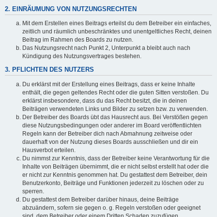
2. EINRÄUMUNG VON NUTZUNGSRECHTEN
Mit dem Erstellen eines Beitrags erteilst du dem Betreiber ein einfaches,
zeitlich und räumlich unbeschränktes und unentgeltliches Recht, deinen
Beitrag im Rahmen des Boards zu nutzen.
Das Nutzungsrecht nach Punkt 2, Unterpunkt a bleibt auch nach
Kündigung des Nutzungsvertrages bestehen.
3. PFLICHTEN DES NUTZERS
Du erklärst mit der Erstellung eines Beitrags, dass er keine Inhalte
enthält, die gegen geltendes Recht oder die guten Sitten verstoßen. Du
erklärst insbesondere, dass du das Recht besitzt, die in deinen
Beiträgen verwendeten Links und Bilder zu setzen bzw. zu verwenden.
Der Betreiber des Boards übt das Hausrecht aus. Bei Verstößen gegen
diese Nutzungsbedingungen oder anderer im Board veröffentlichten
Regeln kann der Betreiber dich nach Abmahnung zeitweise oder
dauerhaft von der Nutzung dieses Boards ausschließen und dir ein
Hausverbot erteilen.
Du nimmst zur Kenntnis, dass der Betreiber keine Verantwortung für die
Inhalte von Beiträgen übernimmt, die er nicht selbst erstellt hat oder die
er nicht zur Kenntnis genommen hat. Du gestattest dem Betreiber, dein
Benutzerkonto, Beiträge und Funktionen jederzeit zu löschen oder zu
sperren.
Du gestattest dem Betreiber darüber hinaus, deine Beiträge
abzuändern, sofern sie gegen o. g. Regeln verstoßen oder geeignet
sind, dem Betreiber oder einem Dritten Schaden zuzufügen.