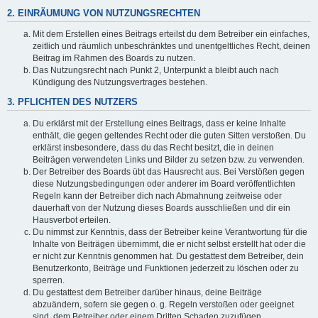
2. EINRÄUMUNG VON NUTZUNGSRECHTEN
Mit dem Erstellen eines Beitrags erteilst du dem Betreiber ein einfaches,
zeitlich und räumlich unbeschränktes und unentgeltliches Recht, deinen
Beitrag im Rahmen des Boards zu nutzen.
Das Nutzungsrecht nach Punkt 2, Unterpunkt a bleibt auch nach
Kündigung des Nutzungsvertrages bestehen.
3. PFLICHTEN DES NUTZERS
Du erklärst mit der Erstellung eines Beitrags, dass er keine Inhalte
enthält, die gegen geltendes Recht oder die guten Sitten verstoßen. Du
erklärst insbesondere, dass du das Recht besitzt, die in deinen
Beiträgen verwendeten Links und Bilder zu setzen bzw. zu verwenden.
Der Betreiber des Boards übt das Hausrecht aus. Bei Verstößen gegen
diese Nutzungsbedingungen oder anderer im Board veröffentlichten
Regeln kann der Betreiber dich nach Abmahnung zeitweise oder
dauerhaft von der Nutzung dieses Boards ausschließen und dir ein
Hausverbot erteilen.
Du nimmst zur Kenntnis, dass der Betreiber keine Verantwortung für die
Inhalte von Beiträgen übernimmt, die er nicht selbst erstellt hat oder die
er nicht zur Kenntnis genommen hat. Du gestattest dem Betreiber, dein
Benutzerkonto, Beiträge und Funktionen jederzeit zu löschen oder zu
sperren.
Du gestattest dem Betreiber darüber hinaus, deine Beiträge
abzuändern, sofern sie gegen o. g. Regeln verstoßen oder geeignet
sind, dem Betreiber oder einem Dritten Schaden zuzufügen.