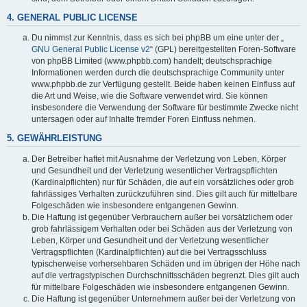
4. GENERAL PUBLIC LICENSE
Du nimmst zur Kenntnis, dass es sich bei phpBB um eine unter der „
GNU General Public License v2
“ (GPL) bereitgestellten Foren-Software
von phpBB Limited (www.phpbb.com) handelt; deutschsprachige
Informationen werden durch die deutschsprachige Community unter
www.phpbb.de zur Verfügung gestellt. Beide haben keinen Einfluss auf
die Art und Weise, wie die Software verwendet wird. Sie können
insbesondere die Verwendung der Software für bestimmte Zwecke nicht
untersagen oder auf Inhalte fremder Foren Einfluss nehmen.
5. GEWÄHRLEISTUNG
Der Betreiber haftet mit Ausnahme der Verletzung von Leben, Körper
und Gesundheit und der Verletzung wesentlicher Vertragspflichten
(Kardinalpflichten) nur für Schäden, die auf ein vorsätzliches oder grob
fahrlässiges Verhalten zurückzuführen sind. Dies gilt auch für mittelbare
Folgeschäden wie insbesondere entgangenen Gewinn.
Die Haftung ist gegenüber Verbrauchern außer bei vorsätzlichem oder
grob fahrlässigem Verhalten oder bei Schäden aus der Verletzung von
Leben, Körper und Gesundheit und der Verletzung wesentlicher
Vertragspflichten (Kardinalpflichten) auf die bei Vertragsschluss
typischerweise vorhersehbaren Schäden und im übrigen der Höhe nach
auf die vertragstypischen Durchschnittsschäden begrenzt. Dies gilt auch
für mittelbare Folgeschäden wie insbesondere entgangenen Gewinn.
Die Haftung ist gegenüber Unternehmern außer bei der Verletzung von