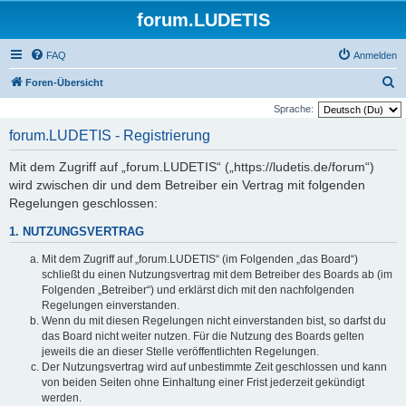
forum.LUDETIS
FAQ
Anmelden
S
Foren-Übersicht
u
Sprache:
c
forum.LUDETIS - Registrierung
h
Mit dem Zugriff auf „forum.LUDETIS“ („https://ludetis.de/forum“)
e
wird zwischen dir und dem Betreiber ein Vertrag mit folgenden
Regelungen geschlossen:
1. NUTZUNGSVERTRAG
Mit dem Zugriff auf „forum.LUDETIS“ (im Folgenden „das Board“)
schließt du einen Nutzungsvertrag mit dem Betreiber des Boards ab (im
Folgenden „Betreiber“) und erklärst dich mit den nachfolgenden
Regelungen einverstanden.
Wenn du mit diesen Regelungen nicht einverstanden bist, so darfst du
das Board nicht weiter nutzen. Für die Nutzung des Boards gelten
jeweils die an dieser Stelle veröffentlichten Regelungen.
Der Nutzungsvertrag wird auf unbestimmte Zeit geschlossen und kann
von beiden Seiten ohne Einhaltung einer Frist jederzeit gekündigt
werden.