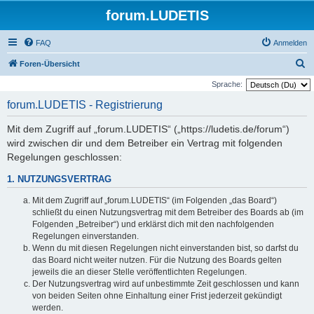
forum.LUDETIS
FAQ
Anmelden
S
Foren-Übersicht
u
Sprache:
c
forum.LUDETIS - Registrierung
h
Mit dem Zugriff auf „forum.LUDETIS“ („https://ludetis.de/forum“)
e
wird zwischen dir und dem Betreiber ein Vertrag mit folgenden
Regelungen geschlossen:
1. NUTZUNGSVERTRAG
Mit dem Zugriff auf „forum.LUDETIS“ (im Folgenden „das Board“)
schließt du einen Nutzungsvertrag mit dem Betreiber des Boards ab (im
Folgenden „Betreiber“) und erklärst dich mit den nachfolgenden
Regelungen einverstanden.
Wenn du mit diesen Regelungen nicht einverstanden bist, so darfst du
das Board nicht weiter nutzen. Für die Nutzung des Boards gelten
jeweils die an dieser Stelle veröffentlichten Regelungen.
Der Nutzungsvertrag wird auf unbestimmte Zeit geschlossen und kann
von beiden Seiten ohne Einhaltung einer Frist jederzeit gekündigt
werden.