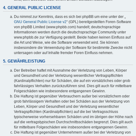
4. GENERAL PUBLIC LICENSE
Du nimmst zur Kenntnis, dass es sich bei phpBB um eine unter der „
GNU General Public License v2
“ (GPL) bereitgestellten Foren-Software
von phpBB Limited (www.phpbb.com) handelt; deutschsprachige
Informationen werden durch die deutschsprachige Community unter
www.phpbb.de zur Verfügung gestellt. Beide haben keinen Einfluss auf
die Art und Weise, wie die Software verwendet wird. Sie können
insbesondere die Verwendung der Software für bestimmte Zwecke nicht
untersagen oder auf Inhalte fremder Foren Einfluss nehmen.
5. GEWÄHRLEISTUNG
Der Betreiber haftet mit Ausnahme der Verletzung von Leben, Körper
und Gesundheit und der Verletzung wesentlicher Vertragspflichten
(Kardinalpflichten) nur für Schäden, die auf ein vorsätzliches oder grob
fahrlässiges Verhalten zurückzuführen sind. Dies gilt auch für mittelbare
Folgeschäden wie insbesondere entgangenen Gewinn.
Die Haftung ist gegenüber Verbrauchern außer bei vorsätzlichem oder
grob fahrlässigem Verhalten oder bei Schäden aus der Verletzung von
Leben, Körper und Gesundheit und der Verletzung wesentlicher
Vertragspflichten (Kardinalpflichten) auf die bei Vertragsschluss
typischerweise vorhersehbaren Schäden und im übrigen der Höhe nach
auf die vertragstypischen Durchschnittsschäden begrenzt. Dies gilt auch
für mittelbare Folgeschäden wie insbesondere entgangenen Gewinn.
Die Haftung ist gegenüber Unternehmern außer bei der Verletzung von