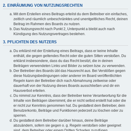
2. EINRÄUMUNG VON NUTZUNGSRECHTEN
Mit dem Erstellen eines Beitrags erteilst du dem Betreiber ein einfaches,
zeitlich und räumlich unbeschränktes und unentgeltliches Recht, deinen
Beitrag im Rahmen des Boards zu nutzen.
Das Nutzungsrecht nach Punkt 2, Unterpunkt a bleibt auch nach
Kündigung des Nutzungsvertrages bestehen.
3. PFLICHTEN DES NUTZERS
Du erklärst mit der Erstellung eines Beitrags, dass er keine Inhalte
enthält, die gegen geltendes Recht oder die guten Sitten verstoßen. Du
erklärst insbesondere, dass du das Recht besitzt, die in deinen
Beiträgen verwendeten Links und Bilder zu setzen bzw. zu verwenden.
Der Betreiber des Boards übt das Hausrecht aus. Bei Verstößen gegen
diese Nutzungsbedingungen oder anderer im Board veröffentlichten
Regeln kann der Betreiber dich nach Abmahnung zeitweise oder
dauerhaft von der Nutzung dieses Boards ausschließen und dir ein
Hausverbot erteilen.
Du nimmst zur Kenntnis, dass der Betreiber keine Verantwortung für die
Inhalte von Beiträgen übernimmt, die er nicht selbst erstellt hat oder die
er nicht zur Kenntnis genommen hat. Du gestattest dem Betreiber, dein
Benutzerkonto, Beiträge und Funktionen jederzeit zu löschen oder zu
sperren.
Du gestattest dem Betreiber darüber hinaus, deine Beiträge
abzuändern, sofern sie gegen o. g. Regeln verstoßen oder geeignet
sind, dem Betreiber oder einem Dritten Schaden zuzufügen.