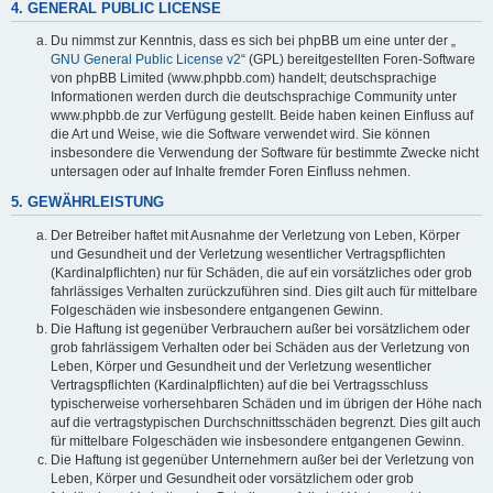
4. GENERAL PUBLIC LICENSE
Du nimmst zur Kenntnis, dass es sich bei phpBB um eine unter der „
GNU General Public License v2
“ (GPL) bereitgestellten Foren-Software
von phpBB Limited (www.phpbb.com) handelt; deutschsprachige
Informationen werden durch die deutschsprachige Community unter
www.phpbb.de zur Verfügung gestellt. Beide haben keinen Einfluss auf
die Art und Weise, wie die Software verwendet wird. Sie können
insbesondere die Verwendung der Software für bestimmte Zwecke nicht
untersagen oder auf Inhalte fremder Foren Einfluss nehmen.
5. GEWÄHRLEISTUNG
Der Betreiber haftet mit Ausnahme der Verletzung von Leben, Körper
und Gesundheit und der Verletzung wesentlicher Vertragspflichten
(Kardinalpflichten) nur für Schäden, die auf ein vorsätzliches oder grob
fahrlässiges Verhalten zurückzuführen sind. Dies gilt auch für mittelbare
Folgeschäden wie insbesondere entgangenen Gewinn.
Die Haftung ist gegenüber Verbrauchern außer bei vorsätzlichem oder
grob fahrlässigem Verhalten oder bei Schäden aus der Verletzung von
Leben, Körper und Gesundheit und der Verletzung wesentlicher
Vertragspflichten (Kardinalpflichten) auf die bei Vertragsschluss
typischerweise vorhersehbaren Schäden und im übrigen der Höhe nach
auf die vertragstypischen Durchschnittsschäden begrenzt. Dies gilt auch
für mittelbare Folgeschäden wie insbesondere entgangenen Gewinn.
Die Haftung ist gegenüber Unternehmern außer bei der Verletzung von
Leben, Körper und Gesundheit oder vorsätzlichem oder grob