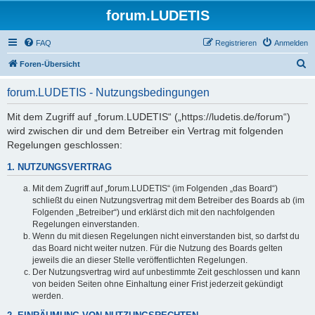
forum.LUDETIS
FAQ
Registrieren
Anmelden
S
Foren-Übersicht
u
forum.LUDETIS - Nutzungsbedingungen
c
h
Mit dem Zugriff auf „forum.LUDETIS“ („https://ludetis.de/forum“)
wird zwischen dir und dem Betreiber ein Vertrag mit folgenden
e
Regelungen geschlossen:
1. NUTZUNGSVERTRAG
Mit dem Zugriff auf „forum.LUDETIS“ (im Folgenden „das Board“)
schließt du einen Nutzungsvertrag mit dem Betreiber des Boards ab (im
Folgenden „Betreiber“) und erklärst dich mit den nachfolgenden
Regelungen einverstanden.
Wenn du mit diesen Regelungen nicht einverstanden bist, so darfst du
das Board nicht weiter nutzen. Für die Nutzung des Boards gelten
jeweils die an dieser Stelle veröffentlichten Regelungen.
Der Nutzungsvertrag wird auf unbestimmte Zeit geschlossen und kann
von beiden Seiten ohne Einhaltung einer Frist jederzeit gekündigt
werden.