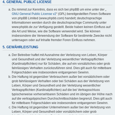
4. GENERAL PUBLIC LICENSE
Du nimmst zur Kenntnis, dass es sich bei phpBB um eine unter der „
GNU General Public License v2
“ (GPL) bereitgestellten Foren-Software
von phpBB Limited (www.phpbb.com) handelt; deutschsprachige
Informationen werden durch die deutschsprachige Community unter
www.phpbb.de zur Verfügung gestellt. Beide haben keinen Einfluss auf
die Art und Weise, wie die Software verwendet wird. Sie können
insbesondere die Verwendung der Software für bestimmte Zwecke nicht
untersagen oder auf Inhalte fremder Foren Einfluss nehmen.
5. GEWÄHRLEISTUNG
Der Betreiber haftet mit Ausnahme der Verletzung von Leben, Körper
und Gesundheit und der Verletzung wesentlicher Vertragspflichten
(Kardinalpflichten) nur für Schäden, die auf ein vorsätzliches oder grob
fahrlässiges Verhalten zurückzuführen sind. Dies gilt auch für mittelbare
Folgeschäden wie insbesondere entgangenen Gewinn.
Die Haftung ist gegenüber Verbrauchern außer bei vorsätzlichem oder
grob fahrlässigem Verhalten oder bei Schäden aus der Verletzung von
Leben, Körper und Gesundheit und der Verletzung wesentlicher
Vertragspflichten (Kardinalpflichten) auf die bei Vertragsschluss
typischerweise vorhersehbaren Schäden und im übrigen der Höhe nach
auf die vertragstypischen Durchschnittsschäden begrenzt. Dies gilt auch
für mittelbare Folgeschäden wie insbesondere entgangenen Gewinn.
Die Haftung ist gegenüber Unternehmern außer bei der Verletzung von
Leben, Körper und Gesundheit oder vorsätzlichem oder grob