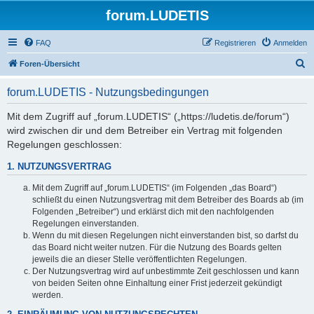
forum.LUDETIS
FAQ
Registrieren
Anmelden
S
Foren-Übersicht
u
forum.LUDETIS - Nutzungsbedingungen
c
h
Mit dem Zugriff auf „forum.LUDETIS“ („https://ludetis.de/forum“)
wird zwischen dir und dem Betreiber ein Vertrag mit folgenden
e
Regelungen geschlossen:
1. NUTZUNGSVERTRAG
Mit dem Zugriff auf „forum.LUDETIS“ (im Folgenden „das Board“)
schließt du einen Nutzungsvertrag mit dem Betreiber des Boards ab (im
Folgenden „Betreiber“) und erklärst dich mit den nachfolgenden
Regelungen einverstanden.
Wenn du mit diesen Regelungen nicht einverstanden bist, so darfst du
das Board nicht weiter nutzen. Für die Nutzung des Boards gelten
jeweils die an dieser Stelle veröffentlichten Regelungen.
Der Nutzungsvertrag wird auf unbestimmte Zeit geschlossen und kann
von beiden Seiten ohne Einhaltung einer Frist jederzeit gekündigt
werden.