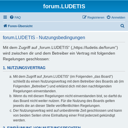
forum.LUDETIS
FAQ
Registrieren
Anmelden
S
Foren-Übersicht
u
forum.LUDETIS - Nutzungsbedingungen
c
h
Mit dem Zugriff auf „forum.LUDETIS“ („https://ludetis.de/forum“)
wird zwischen dir und dem Betreiber ein Vertrag mit folgenden
e
Regelungen geschlossen:
1. NUTZUNGSVERTRAG
Mit dem Zugriff auf „forum.LUDETIS“ (im Folgenden „das Board“)
schließt du einen Nutzungsvertrag mit dem Betreiber des Boards ab (im
Folgenden „Betreiber“) und erklärst dich mit den nachfolgenden
Regelungen einverstanden.
Wenn du mit diesen Regelungen nicht einverstanden bist, so darfst du
das Board nicht weiter nutzen. Für die Nutzung des Boards gelten
jeweils die an dieser Stelle veröffentlichten Regelungen.
Der Nutzungsvertrag wird auf unbestimmte Zeit geschlossen und kann
von beiden Seiten ohne Einhaltung einer Frist jederzeit gekündigt
werden.