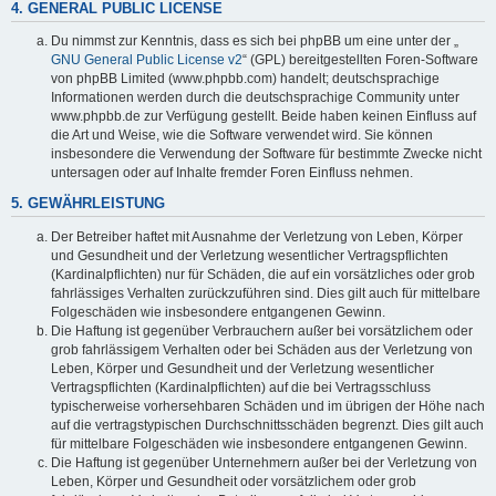
4. GENERAL PUBLIC LICENSE
Du nimmst zur Kenntnis, dass es sich bei phpBB um eine unter der „
GNU General Public License v2
“ (GPL) bereitgestellten Foren-Software
von phpBB Limited (www.phpbb.com) handelt; deutschsprachige
Informationen werden durch die deutschsprachige Community unter
www.phpbb.de zur Verfügung gestellt. Beide haben keinen Einfluss auf
die Art und Weise, wie die Software verwendet wird. Sie können
insbesondere die Verwendung der Software für bestimmte Zwecke nicht
untersagen oder auf Inhalte fremder Foren Einfluss nehmen.
5. GEWÄHRLEISTUNG
Der Betreiber haftet mit Ausnahme der Verletzung von Leben, Körper
und Gesundheit und der Verletzung wesentlicher Vertragspflichten
(Kardinalpflichten) nur für Schäden, die auf ein vorsätzliches oder grob
fahrlässiges Verhalten zurückzuführen sind. Dies gilt auch für mittelbare
Folgeschäden wie insbesondere entgangenen Gewinn.
Die Haftung ist gegenüber Verbrauchern außer bei vorsätzlichem oder
grob fahrlässigem Verhalten oder bei Schäden aus der Verletzung von
Leben, Körper und Gesundheit und der Verletzung wesentlicher
Vertragspflichten (Kardinalpflichten) auf die bei Vertragsschluss
typischerweise vorhersehbaren Schäden und im übrigen der Höhe nach
auf die vertragstypischen Durchschnittsschäden begrenzt. Dies gilt auch
für mittelbare Folgeschäden wie insbesondere entgangenen Gewinn.
Die Haftung ist gegenüber Unternehmern außer bei der Verletzung von
Leben, Körper und Gesundheit oder vorsätzlichem oder grob