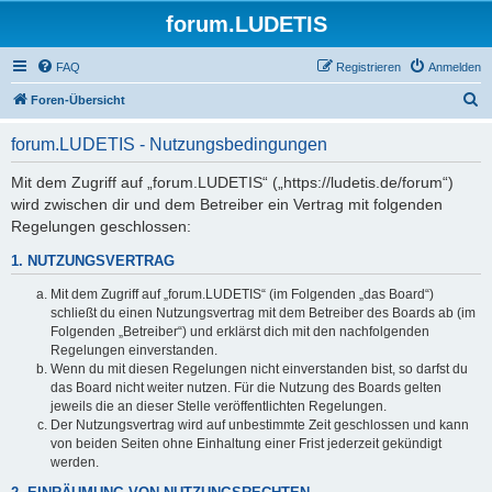
forum.LUDETIS
FAQ
Registrieren
Anmelden
S
Foren-Übersicht
u
forum.LUDETIS - Nutzungsbedingungen
c
h
Mit dem Zugriff auf „forum.LUDETIS“ („https://ludetis.de/forum“)
wird zwischen dir und dem Betreiber ein Vertrag mit folgenden
e
Regelungen geschlossen:
1. NUTZUNGSVERTRAG
Mit dem Zugriff auf „forum.LUDETIS“ (im Folgenden „das Board“)
schließt du einen Nutzungsvertrag mit dem Betreiber des Boards ab (im
Folgenden „Betreiber“) und erklärst dich mit den nachfolgenden
Regelungen einverstanden.
Wenn du mit diesen Regelungen nicht einverstanden bist, so darfst du
das Board nicht weiter nutzen. Für die Nutzung des Boards gelten
jeweils die an dieser Stelle veröffentlichten Regelungen.
Der Nutzungsvertrag wird auf unbestimmte Zeit geschlossen und kann
von beiden Seiten ohne Einhaltung einer Frist jederzeit gekündigt
werden.