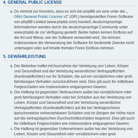
4. GENERAL PUBLIC LICENSE
Du nimmst zur Kenntnis, dass es sich bei phpBB um eine unter der „
GNU General Public License v2
“ (GPL) bereitgestellten Foren-Software
von phpBB Limited (www.phpbb.com) handelt; deutschsprachige
Informationen werden durch die deutschsprachige Community unter
www.phpbb.de zur Verfügung gestellt. Beide haben keinen Einfluss auf
die Art und Weise, wie die Software verwendet wird. Sie können
insbesondere die Verwendung der Software für bestimmte Zwecke nicht
untersagen oder auf Inhalte fremder Foren Einfluss nehmen.
5. GEWÄHRLEISTUNG
Der Betreiber haftet mit Ausnahme der Verletzung von Leben, Körper
und Gesundheit und der Verletzung wesentlicher Vertragspflichten
(Kardinalpflichten) nur für Schäden, die auf ein vorsätzliches oder grob
fahrlässiges Verhalten zurückzuführen sind. Dies gilt auch für mittelbare
Folgeschäden wie insbesondere entgangenen Gewinn.
Die Haftung ist gegenüber Verbrauchern außer bei vorsätzlichem oder
grob fahrlässigem Verhalten oder bei Schäden aus der Verletzung von
Leben, Körper und Gesundheit und der Verletzung wesentlicher
Vertragspflichten (Kardinalpflichten) auf die bei Vertragsschluss
typischerweise vorhersehbaren Schäden und im übrigen der Höhe nach
auf die vertragstypischen Durchschnittsschäden begrenzt. Dies gilt auch
für mittelbare Folgeschäden wie insbesondere entgangenen Gewinn.
Die Haftung ist gegenüber Unternehmern außer bei der Verletzung von
Leben, Körper und Gesundheit oder vorsätzlichem oder grob