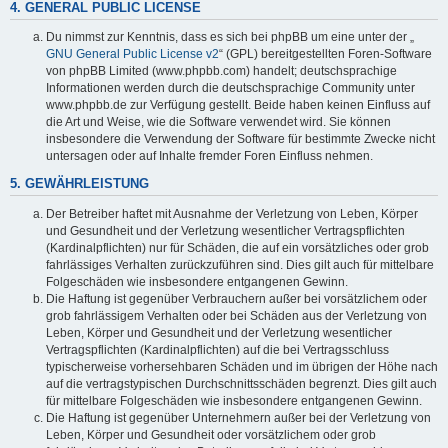
4. GENERAL PUBLIC LICENSE
Du nimmst zur Kenntnis, dass es sich bei phpBB um eine unter der „
GNU General Public License v2
“ (GPL) bereitgestellten Foren-Software
von phpBB Limited (www.phpbb.com) handelt; deutschsprachige
Informationen werden durch die deutschsprachige Community unter
www.phpbb.de zur Verfügung gestellt. Beide haben keinen Einfluss auf
die Art und Weise, wie die Software verwendet wird. Sie können
insbesondere die Verwendung der Software für bestimmte Zwecke nicht
untersagen oder auf Inhalte fremder Foren Einfluss nehmen.
5. GEWÄHRLEISTUNG
Der Betreiber haftet mit Ausnahme der Verletzung von Leben, Körper
und Gesundheit und der Verletzung wesentlicher Vertragspflichten
(Kardinalpflichten) nur für Schäden, die auf ein vorsätzliches oder grob
fahrlässiges Verhalten zurückzuführen sind. Dies gilt auch für mittelbare
Folgeschäden wie insbesondere entgangenen Gewinn.
Die Haftung ist gegenüber Verbrauchern außer bei vorsätzlichem oder
grob fahrlässigem Verhalten oder bei Schäden aus der Verletzung von
Leben, Körper und Gesundheit und der Verletzung wesentlicher
Vertragspflichten (Kardinalpflichten) auf die bei Vertragsschluss
typischerweise vorhersehbaren Schäden und im übrigen der Höhe nach
auf die vertragstypischen Durchschnittsschäden begrenzt. Dies gilt auch
für mittelbare Folgeschäden wie insbesondere entgangenen Gewinn.
Die Haftung ist gegenüber Unternehmern außer bei der Verletzung von
Leben, Körper und Gesundheit oder vorsätzlichem oder grob