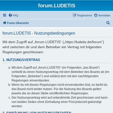
forum.LUDETIS
FAQ
Registrieren
Anmelden
S
Foren-Übersicht
u
forum.LUDETIS - Nutzungsbedingungen
c
h
Mit dem Zugriff auf „forum.LUDETIS“ („https://ludetis.de/forum“)
wird zwischen dir und dem Betreiber ein Vertrag mit folgenden
e
Regelungen geschlossen:
1. NUTZUNGSVERTRAG
Mit dem Zugriff auf „forum.LUDETIS“ (im Folgenden „das Board“)
schließt du einen Nutzungsvertrag mit dem Betreiber des Boards ab (im
Folgenden „Betreiber“) und erklärst dich mit den nachfolgenden
Regelungen einverstanden.
Wenn du mit diesen Regelungen nicht einverstanden bist, so darfst du
das Board nicht weiter nutzen. Für die Nutzung des Boards gelten
jeweils die an dieser Stelle veröffentlichten Regelungen.
Der Nutzungsvertrag wird auf unbestimmte Zeit geschlossen und kann
von beiden Seiten ohne Einhaltung einer Frist jederzeit gekündigt
werden.