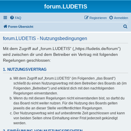
forum.LUDETIS
FAQ
Registrieren
Anmelden
S
Foren-Übersicht
u
forum.LUDETIS - Nutzungsbedingungen
c
h
Mit dem Zugriff auf „forum.LUDETIS“ („https://ludetis.de/forum“)
wird zwischen dir und dem Betreiber ein Vertrag mit folgenden
e
Regelungen geschlossen:
1. NUTZUNGSVERTRAG
Mit dem Zugriff auf „forum.LUDETIS“ (im Folgenden „das Board“)
schließt du einen Nutzungsvertrag mit dem Betreiber des Boards ab (im
Folgenden „Betreiber“) und erklärst dich mit den nachfolgenden
Regelungen einverstanden.
Wenn du mit diesen Regelungen nicht einverstanden bist, so darfst du
das Board nicht weiter nutzen. Für die Nutzung des Boards gelten
jeweils die an dieser Stelle veröffentlichten Regelungen.
Der Nutzungsvertrag wird auf unbestimmte Zeit geschlossen und kann
von beiden Seiten ohne Einhaltung einer Frist jederzeit gekündigt
werden.