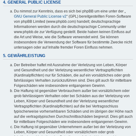
4. GENERAL PUBLIC LICENSE
Du nimmst zur Kenntnis, dass es sich bei phpBB um eine unter der „
GNU General Public License v2
“ (GPL) bereitgestellten Foren-Software
von phpBB Limited (www.phpbb.com) handelt; deutschsprachige
Informationen werden durch die deutschsprachige Community unter
www.phpbb.de zur Verfügung gestellt. Beide haben keinen Einfluss auf
die Art und Weise, wie die Software verwendet wird. Sie können
insbesondere die Verwendung der Software für bestimmte Zwecke nicht
untersagen oder auf Inhalte fremder Foren Einfluss nehmen.
5. GEWÄHRLEISTUNG
Der Betreiber haftet mit Ausnahme der Verletzung von Leben, Körper
und Gesundheit und der Verletzung wesentlicher Vertragspflichten
(Kardinalpflichten) nur für Schäden, die auf ein vorsätzliches oder grob
fahrlässiges Verhalten zurückzuführen sind. Dies gilt auch für mittelbare
Folgeschäden wie insbesondere entgangenen Gewinn.
Die Haftung ist gegenüber Verbrauchern außer bei vorsätzlichem oder
grob fahrlässigem Verhalten oder bei Schäden aus der Verletzung von
Leben, Körper und Gesundheit und der Verletzung wesentlicher
Vertragspflichten (Kardinalpflichten) auf die bei Vertragsschluss
typischerweise vorhersehbaren Schäden und im übrigen der Höhe nach
auf die vertragstypischen Durchschnittsschäden begrenzt. Dies gilt auch
für mittelbare Folgeschäden wie insbesondere entgangenen Gewinn.
Die Haftung ist gegenüber Unternehmern außer bei der Verletzung von
Leben, Körper und Gesundheit oder vorsätzlichem oder grob