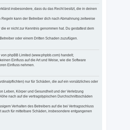
erklärst insbesondere, dass du das Recht besitzt, die in deinen
n Regeln kann der Betreiber dich nach Abmahnung zeitweise
er die er nicht zur Kenntnis genommen hat. Du gestattest dem
 Betreiber oder einem Dritten Schaden zuzufügen.
re von phpBB Limited (www.phpbb.com) handelt;
inen Einfluss auf die Art und Weise, wie die Software
oren Einfluss nehmen.
inalpflichten) nur für Schäden, die auf ein vorsätzliches oder
von Leben, Körper und Gesundheit und der Verletzung
r Höhe nach auf die vertragstypischen Durchschnittsschäden
sigem Verhalten des Betreibers auf die bei Vertragsschluss
lt auch für mittelbare Schäden, insbesondere entgangenen