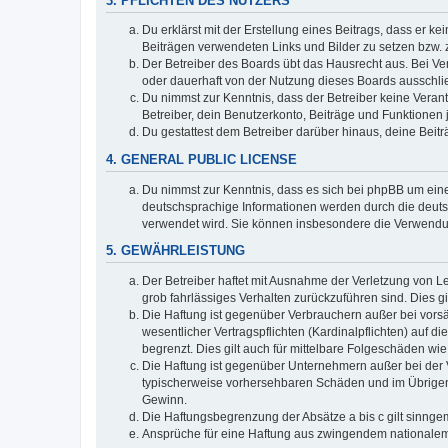
3. PFLICHTEN DES NUTZERS
Du erklärst mit der Erstellung eines Beitrags, dass er ke
Beiträgen verwendeten Links und Bilder zu setzen bzw.
Der Betreiber des Boards übt das Hausrecht aus. Bei V
oder dauerhaft von der Nutzung dieses Boards ausschlie
Du nimmst zur Kenntnis, dass der Betreiber keine Verantw
Betreiber, dein Benutzerkonto, Beiträge und Funktionen 
Du gestattest dem Betreiber darüber hinaus, deine Beit
4. GENERAL PUBLIC LICENSE
Du nimmst zur Kenntnis, dass es sich bei phpBB um eine
deutschsprachige Informationen werden durch die deuts
verwendet wird. Sie können insbesondere die Verwendun
5. GEWÄHRLEISTUNG
Der Betreiber haftet mit Ausnahme der Verletzung von Le
grob fahrlässiges Verhalten zurückzuführen sind. Dies 
Die Haftung ist gegenüber Verbrauchern außer bei vors
wesentlicher Vertragspflichten (Kardinalpflichten) auf
begrenzt. Dies gilt auch für mittelbare Folgeschäden 
Die Haftung ist gegenüber Unternehmern außer bei der V
typischerweise vorhersehbaren Schäden und im Übrigen 
Gewinn.
Die Haftungsbegrenzung der Absätze a bis c gilt sinnge
Ansprüche für eine Haftung aus zwingendem nationalem