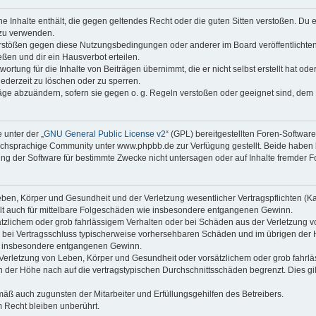
ine Inhalte enthält, die gegen geltendes Recht oder die guten Sitten verstoßen. Du 
 zu verwenden.
erstößen gegen diese Nutzungsbedingungen oder anderer im Board veröffentlichte
ßen und dir ein Hausverbot erteilen.
ortung für die Inhalte von Beiträgen übernimmt, die er nicht selbst erstellt hat od
jederzeit zu löschen oder zu sperren.
räge abzuändern, sofern sie gegen o. g. Regeln verstoßen oder geeignet sind, dem
 unter der „
GNU General Public License v2
“ (GPL) bereitgestellten Foren-Softwa
chsprachige Community unter www.phpbb.de zur Verfügung gestellt. Beide haben ke
g der Software für bestimmte Zwecke nicht untersagen oder auf Inhalte fremder F
ben, Körper und Gesundheit und der Verletzung wesentlicher Vertragspflichten (Kard
gilt auch für mittelbare Folgeschäden wie insbesondere entgangenen Gewinn.
ätzlichem oder grob fahrlässigem Verhalten oder bei Schäden aus der Verletzung 
 die bei Vertragsschluss typischerweise vorhersehbaren Schäden und im übrigen de
wie insbesondere entgangenen Gewinn.
erletzung von Leben, Körper und Gesundheit oder vorsätzlichem oder grob fahrläs
der Höhe nach auf die vertragstypischen Durchschnittsschäden begrenzt. Dies gi
mäß auch zugunsten der Mitarbeiter und Erfüllungsgehilfen des Betreibers.
 Recht bleiben unberührt.