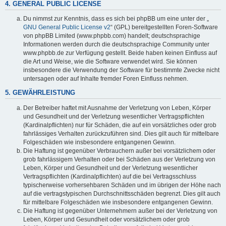
4. GENERAL PUBLIC LICENSE
Du nimmst zur Kenntnis, dass es sich bei phpBB um eine unter der „
GNU General Public License v2
“ (GPL) bereitgestellten Foren-Software
von phpBB Limited (www.phpbb.com) handelt; deutschsprachige
Informationen werden durch die deutschsprachige Community unter
www.phpbb.de zur Verfügung gestellt. Beide haben keinen Einfluss auf
die Art und Weise, wie die Software verwendet wird. Sie können
insbesondere die Verwendung der Software für bestimmte Zwecke nicht
untersagen oder auf Inhalte fremder Foren Einfluss nehmen.
5. GEWÄHRLEISTUNG
Der Betreiber haftet mit Ausnahme der Verletzung von Leben, Körper
und Gesundheit und der Verletzung wesentlicher Vertragspflichten
(Kardinalpflichten) nur für Schäden, die auf ein vorsätzliches oder grob
fahrlässiges Verhalten zurückzuführen sind. Dies gilt auch für mittelbare
Folgeschäden wie insbesondere entgangenen Gewinn.
Die Haftung ist gegenüber Verbrauchern außer bei vorsätzlichem oder
grob fahrlässigem Verhalten oder bei Schäden aus der Verletzung von
Leben, Körper und Gesundheit und der Verletzung wesentlicher
Vertragspflichten (Kardinalpflichten) auf die bei Vertragsschluss
typischerweise vorhersehbaren Schäden und im übrigen der Höhe nach
auf die vertragstypischen Durchschnittsschäden begrenzt. Dies gilt auch
für mittelbare Folgeschäden wie insbesondere entgangenen Gewinn.
Die Haftung ist gegenüber Unternehmern außer bei der Verletzung von
Leben, Körper und Gesundheit oder vorsätzlichem oder grob