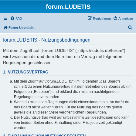
forum.LUDETIS
FAQ
Registrieren
Anmelden
S
Foren-Übersicht
u
forum.LUDETIS - Nutzungsbedingungen
c
h
Mit dem Zugriff auf „forum.LUDETIS“ („https://ludetis.de/forum“)
wird zwischen dir und dem Betreiber ein Vertrag mit folgenden
e
Regelungen geschlossen:
1. NUTZUNGSVERTRAG
Mit dem Zugriff auf „forum.LUDETIS“ (im Folgenden „das Board“)
schließt du einen Nutzungsvertrag mit dem Betreiber des Boards ab (im
Folgenden „Betreiber“) und erklärst dich mit den nachfolgenden
Regelungen einverstanden.
Wenn du mit diesen Regelungen nicht einverstanden bist, so darfst du
das Board nicht weiter nutzen. Für die Nutzung des Boards gelten
jeweils die an dieser Stelle veröffentlichten Regelungen.
Der Nutzungsvertrag wird auf unbestimmte Zeit geschlossen und kann
von beiden Seiten ohne Einhaltung einer Frist jederzeit gekündigt
werden.