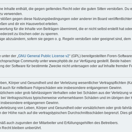
ine Inhalte enthält, die gegen geltendes Recht oder die guten Sitten verstoßen. Du 
 zu verwenden.
erstößen gegen diese Nutzungsbedingungen oder anderer im Board veröffentlichte
ßen und dir ein Hausverbot erteilen.
ortung für die Inhalte von Beiträgen übernimmt, die er nicht selbst erstellt hat od
jederzeit zu löschen oder zu sperren.
räge abzuändern, sofern sie gegen o. g. Regeln verstoßen oder geeignet sind, dem
 unter der „
GNU General Public License v2
“ (GPL) bereitgestellten Foren-Softwa
chsprachige Community unter www.phpbb.de zur Verfügung gestellt. Beide haben ke
g der Software für bestimmte Zwecke nicht untersagen oder auf Inhalte fremder F
ben, Körper und Gesundheit und der Verletzung wesentlicher Vertragspflichten (Kard
gilt auch für mittelbare Folgeschäden wie insbesondere entgangenen Gewinn.
ätzlichem oder grob fahrlässigem Verhalten oder bei Schäden aus der Verletzung 
 die bei Vertragsschluss typischerweise vorhersehbaren Schäden und im übrigen de
wie insbesondere entgangenen Gewinn.
erletzung von Leben, Körper und Gesundheit oder vorsätzlichem oder grob fahrläs
der Höhe nach auf die vertragstypischen Durchschnittsschäden begrenzt. Dies gi
mäß auch zugunsten der Mitarbeiter und Erfüllungsgehilfen des Betreibers.
 Recht bleiben unberührt.