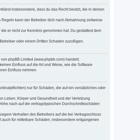
erklärst insbesondere, dass du das Recht besitzt, die in deinen
n Regeln kann der Betreiber dich nach Abmahnung zeitweise
er die er nicht zur Kenntnis genommen hat. Du gestattest dem
 Betreiber oder einem Dritten Schaden zuzufügen.
re von phpBB Limited (www.phpbb.com) handelt;
inen Einfluss auf die Art und Weise, wie die Software
oren Einfluss nehmen.
inalpflichten) nur für Schäden, die auf ein vorsätzliches oder
von Leben, Körper und Gesundheit und der Verletzung
r Höhe nach auf die vertragstypischen Durchschnittsschäden
sigem Verhalten des Betreibers auf die bei Vertragsschluss
lt auch für mittelbare Schäden, insbesondere entgangenen