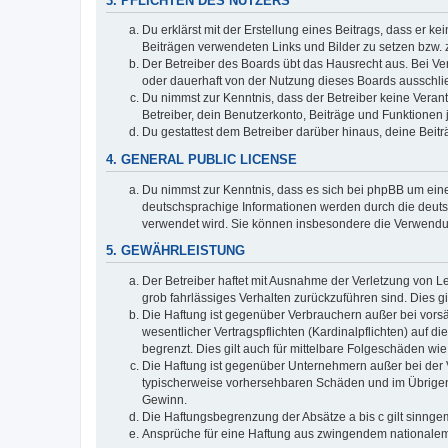
3. PFLICHTEN DES NUTZERS
Du erklärst mit der Erstellung eines Beitrags, dass er ke
Beiträgen verwendeten Links und Bilder zu setzen bzw.
Der Betreiber des Boards übt das Hausrecht aus. Bei V
oder dauerhaft von der Nutzung dieses Boards ausschlie
Du nimmst zur Kenntnis, dass der Betreiber keine Verantw
Betreiber, dein Benutzerkonto, Beiträge und Funktionen 
Du gestattest dem Betreiber darüber hinaus, deine Beit
4. GENERAL PUBLIC LICENSE
Du nimmst zur Kenntnis, dass es sich bei phpBB um eine
deutschsprachige Informationen werden durch die deuts
verwendet wird. Sie können insbesondere die Verwendun
5. GEWÄHRLEISTUNG
Der Betreiber haftet mit Ausnahme der Verletzung von Le
grob fahrlässiges Verhalten zurückzuführen sind. Dies 
Die Haftung ist gegenüber Verbrauchern außer bei vors
wesentlicher Vertragspflichten (Kardinalpflichten) auf
begrenzt. Dies gilt auch für mittelbare Folgeschäden 
Die Haftung ist gegenüber Unternehmern außer bei der V
typischerweise vorhersehbaren Schäden und im Übrigen 
Gewinn.
Die Haftungsbegrenzung der Absätze a bis c gilt sinnge
Ansprüche für eine Haftung aus zwingendem nationalem