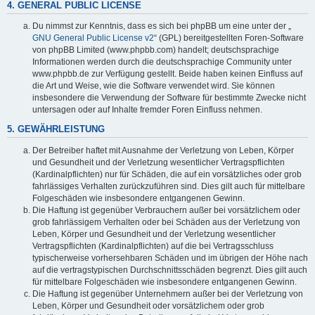
4. GENERAL PUBLIC LICENSE
Du nimmst zur Kenntnis, dass es sich bei phpBB um eine unter der „
GNU General Public License v2
“ (GPL) bereitgestellten Foren-Software
von phpBB Limited (www.phpbb.com) handelt; deutschsprachige
Informationen werden durch die deutschsprachige Community unter
www.phpbb.de zur Verfügung gestellt. Beide haben keinen Einfluss auf
die Art und Weise, wie die Software verwendet wird. Sie können
insbesondere die Verwendung der Software für bestimmte Zwecke nicht
untersagen oder auf Inhalte fremder Foren Einfluss nehmen.
5. GEWÄHRLEISTUNG
Der Betreiber haftet mit Ausnahme der Verletzung von Leben, Körper
und Gesundheit und der Verletzung wesentlicher Vertragspflichten
(Kardinalpflichten) nur für Schäden, die auf ein vorsätzliches oder grob
fahrlässiges Verhalten zurückzuführen sind. Dies gilt auch für mittelbare
Folgeschäden wie insbesondere entgangenen Gewinn.
Die Haftung ist gegenüber Verbrauchern außer bei vorsätzlichem oder
grob fahrlässigem Verhalten oder bei Schäden aus der Verletzung von
Leben, Körper und Gesundheit und der Verletzung wesentlicher
Vertragspflichten (Kardinalpflichten) auf die bei Vertragsschluss
typischerweise vorhersehbaren Schäden und im übrigen der Höhe nach
auf die vertragstypischen Durchschnittsschäden begrenzt. Dies gilt auch
für mittelbare Folgeschäden wie insbesondere entgangenen Gewinn.
Die Haftung ist gegenüber Unternehmern außer bei der Verletzung von
Leben, Körper und Gesundheit oder vorsätzlichem oder grob