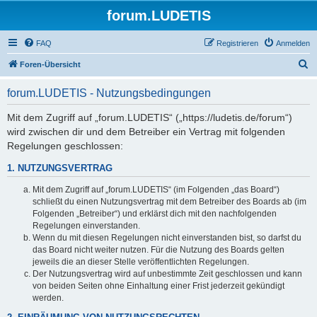
forum.LUDETIS
FAQ
Registrieren
Anmelden
S
Foren-Übersicht
u
forum.LUDETIS - Nutzungsbedingungen
c
h
Mit dem Zugriff auf „forum.LUDETIS“ („https://ludetis.de/forum“)
wird zwischen dir und dem Betreiber ein Vertrag mit folgenden
e
Regelungen geschlossen:
1. NUTZUNGSVERTRAG
Mit dem Zugriff auf „forum.LUDETIS“ (im Folgenden „das Board“)
schließt du einen Nutzungsvertrag mit dem Betreiber des Boards ab (im
Folgenden „Betreiber“) und erklärst dich mit den nachfolgenden
Regelungen einverstanden.
Wenn du mit diesen Regelungen nicht einverstanden bist, so darfst du
das Board nicht weiter nutzen. Für die Nutzung des Boards gelten
jeweils die an dieser Stelle veröffentlichten Regelungen.
Der Nutzungsvertrag wird auf unbestimmte Zeit geschlossen und kann
von beiden Seiten ohne Einhaltung einer Frist jederzeit gekündigt
werden.