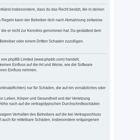
erklärst insbesondere, dass du das Recht besitzt, die in deinen
n Regeln kann der Betreiber dich nach Abmahnung zeitweise
er die er nicht zur Kenntnis genommen hat. Du gestattest dem
 Betreiber oder einem Dritten Schaden zuzufügen.
re von phpBB Limited (www.phpbb.com) handelt;
inen Einfluss auf die Art und Weise, wie die Software
oren Einfluss nehmen.
inalpflichten) nur für Schäden, die auf ein vorsätzliches oder
von Leben, Körper und Gesundheit und der Verletzung
r Höhe nach auf die vertragstypischen Durchschnittsschäden
sigem Verhalten des Betreibers auf die bei Vertragsschluss
lt auch für mittelbare Schäden, insbesondere entgangenen