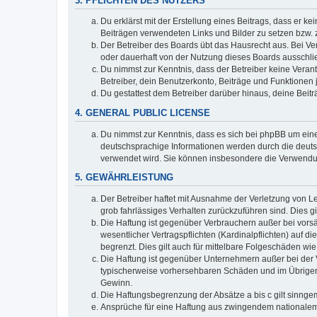
3. PFLICHTEN DES NUTZERS
Du erklärst mit der Erstellung eines Beitrags, dass er ke
Beiträgen verwendeten Links und Bilder zu setzen bzw.
Der Betreiber des Boards übt das Hausrecht aus. Bei V
oder dauerhaft von der Nutzung dieses Boards ausschlie
Du nimmst zur Kenntnis, dass der Betreiber keine Verantw
Betreiber, dein Benutzerkonto, Beiträge und Funktionen 
Du gestattest dem Betreiber darüber hinaus, deine Beit
4. GENERAL PUBLIC LICENSE
Du nimmst zur Kenntnis, dass es sich bei phpBB um eine
deutschsprachige Informationen werden durch die deuts
verwendet wird. Sie können insbesondere die Verwendun
5. GEWÄHRLEISTUNG
Der Betreiber haftet mit Ausnahme der Verletzung von Le
grob fahrlässiges Verhalten zurückzuführen sind. Dies 
Die Haftung ist gegenüber Verbrauchern außer bei vors
wesentlicher Vertragspflichten (Kardinalpflichten) auf
begrenzt. Dies gilt auch für mittelbare Folgeschäden 
Die Haftung ist gegenüber Unternehmern außer bei der V
typischerweise vorhersehbaren Schäden und im Übrigen 
Gewinn.
Die Haftungsbegrenzung der Absätze a bis c gilt sinnge
Ansprüche für eine Haftung aus zwingendem nationalem