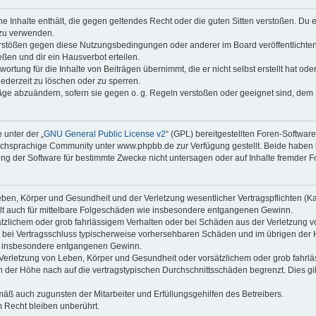
ine Inhalte enthält, die gegen geltendes Recht oder die guten Sitten verstoßen. Du 
 zu verwenden.
erstößen gegen diese Nutzungsbedingungen oder anderer im Board veröffentlichte
ßen und dir ein Hausverbot erteilen.
ortung für die Inhalte von Beiträgen übernimmt, die er nicht selbst erstellt hat od
jederzeit zu löschen oder zu sperren.
räge abzuändern, sofern sie gegen o. g. Regeln verstoßen oder geeignet sind, dem
 unter der „
GNU General Public License v2
“ (GPL) bereitgestellten Foren-Softwa
chsprachige Community unter www.phpbb.de zur Verfügung gestellt. Beide haben ke
g der Software für bestimmte Zwecke nicht untersagen oder auf Inhalte fremder F
ben, Körper und Gesundheit und der Verletzung wesentlicher Vertragspflichten (Kard
gilt auch für mittelbare Folgeschäden wie insbesondere entgangenen Gewinn.
ätzlichem oder grob fahrlässigem Verhalten oder bei Schäden aus der Verletzung 
 die bei Vertragsschluss typischerweise vorhersehbaren Schäden und im übrigen de
wie insbesondere entgangenen Gewinn.
erletzung von Leben, Körper und Gesundheit oder vorsätzlichem oder grob fahrläs
der Höhe nach auf die vertragstypischen Durchschnittsschäden begrenzt. Dies gi
mäß auch zugunsten der Mitarbeiter und Erfüllungsgehilfen des Betreibers.
 Recht bleiben unberührt.