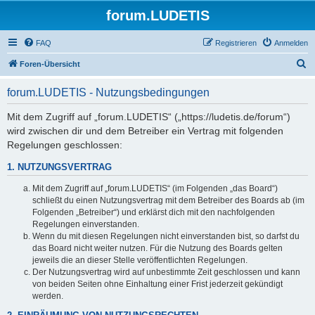
forum.LUDETIS
FAQ
Registrieren
Anmelden
S
Foren-Übersicht
u
forum.LUDETIS - Nutzungsbedingungen
c
h
Mit dem Zugriff auf „forum.LUDETIS“ („https://ludetis.de/forum“)
wird zwischen dir und dem Betreiber ein Vertrag mit folgenden
e
Regelungen geschlossen:
1. NUTZUNGSVERTRAG
Mit dem Zugriff auf „forum.LUDETIS“ (im Folgenden „das Board“)
schließt du einen Nutzungsvertrag mit dem Betreiber des Boards ab (im
Folgenden „Betreiber“) und erklärst dich mit den nachfolgenden
Regelungen einverstanden.
Wenn du mit diesen Regelungen nicht einverstanden bist, so darfst du
das Board nicht weiter nutzen. Für die Nutzung des Boards gelten
jeweils die an dieser Stelle veröffentlichten Regelungen.
Der Nutzungsvertrag wird auf unbestimmte Zeit geschlossen und kann
von beiden Seiten ohne Einhaltung einer Frist jederzeit gekündigt
werden.