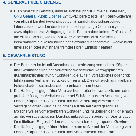
4. GENERAL PUBLIC LICENSE
Du nimmst zur Kenntnis, dass es sich bei phpBB um eine unter der „
GNU General Public License v2
“ (GPL) bereitgestellten Foren-Software
von phpBB Limited (www.phpbb.com) handelt; deutschsprachige
Informationen werden durch die deutschsprachige Community unter
www.phpbb.de zur Verfügung gestellt. Beide haben keinen Einfluss auf
die Art und Weise, wie die Software verwendet wird. Sie können
insbesondere die Verwendung der Software für bestimmte Zwecke nicht
untersagen oder auf Inhalte fremder Foren Einfluss nehmen.
5. GEWÄHRLEISTUNG
Der Betreiber haftet mit Ausnahme der Verletzung von Leben, Körper
und Gesundheit und der Verletzung wesentlicher Vertragspflichten
(Kardinalpflichten) nur für Schäden, die auf ein vorsätzliches oder grob
fahrlässiges Verhalten zurückzuführen sind. Dies gilt auch für mittelbare
Folgeschäden wie insbesondere entgangenen Gewinn.
Die Haftung ist gegenüber Verbrauchern außer bei vorsätzlichem oder
grob fahrlässigem Verhalten oder bei Schäden aus der Verletzung von
Leben, Körper und Gesundheit und der Verletzung wesentlicher
Vertragspflichten (Kardinalpflichten) auf die bei Vertragsschluss
typischerweise vorhersehbaren Schäden und im übrigen der Höhe nach
auf die vertragstypischen Durchschnittsschäden begrenzt. Dies gilt auch
für mittelbare Folgeschäden wie insbesondere entgangenen Gewinn.
Die Haftung ist gegenüber Unternehmern außer bei der Verletzung von
Leben, Körper und Gesundheit oder vorsätzlichem oder grob