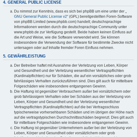
4. GENERAL PUBLIC LICENSE
Du nimmst zur Kenntnis, dass es sich bei phpBB um eine unter der „
GNU General Public License v2
“ (GPL) bereitgestellten Foren-Software
von phpBB Limited (www.phpbb.com) handelt; deutschsprachige
Informationen werden durch die deutschsprachige Community unter
www.phpbb.de zur Verfügung gestellt. Beide haben keinen Einfluss auf
die Art und Weise, wie die Software verwendet wird. Sie können
insbesondere die Verwendung der Software für bestimmte Zwecke nicht
untersagen oder auf Inhalte fremder Foren Einfluss nehmen.
5. GEWÄHRLEISTUNG
Der Betreiber haftet mit Ausnahme der Verletzung von Leben, Körper
und Gesundheit und der Verletzung wesentlicher Vertragspflichten
(Kardinalpflichten) nur für Schäden, die auf ein vorsätzliches oder grob
fahrlässiges Verhalten zurückzuführen sind. Dies gilt auch für mittelbare
Folgeschäden wie insbesondere entgangenen Gewinn.
Die Haftung ist gegenüber Verbrauchern außer bei vorsätzlichem oder
grob fahrlässigem Verhalten oder bei Schäden aus der Verletzung von
Leben, Körper und Gesundheit und der Verletzung wesentlicher
Vertragspflichten (Kardinalpflichten) auf die bei Vertragsschluss
typischerweise vorhersehbaren Schäden und im übrigen der Höhe nach
auf die vertragstypischen Durchschnittsschäden begrenzt. Dies gilt auch
für mittelbare Folgeschäden wie insbesondere entgangenen Gewinn.
Die Haftung ist gegenüber Unternehmern außer bei der Verletzung von
Leben, Körper und Gesundheit oder vorsätzlichem oder grob