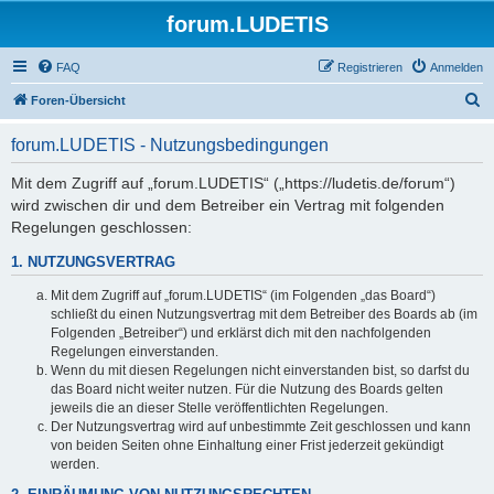
forum.LUDETIS
FAQ
Registrieren
Anmelden
S
Foren-Übersicht
u
forum.LUDETIS - Nutzungsbedingungen
c
h
Mit dem Zugriff auf „forum.LUDETIS“ („https://ludetis.de/forum“)
wird zwischen dir und dem Betreiber ein Vertrag mit folgenden
e
Regelungen geschlossen:
1. NUTZUNGSVERTRAG
Mit dem Zugriff auf „forum.LUDETIS“ (im Folgenden „das Board“)
schließt du einen Nutzungsvertrag mit dem Betreiber des Boards ab (im
Folgenden „Betreiber“) und erklärst dich mit den nachfolgenden
Regelungen einverstanden.
Wenn du mit diesen Regelungen nicht einverstanden bist, so darfst du
das Board nicht weiter nutzen. Für die Nutzung des Boards gelten
jeweils die an dieser Stelle veröffentlichten Regelungen.
Der Nutzungsvertrag wird auf unbestimmte Zeit geschlossen und kann
von beiden Seiten ohne Einhaltung einer Frist jederzeit gekündigt
werden.