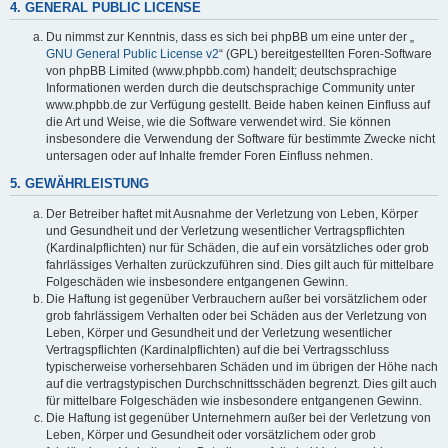
4. GENERAL PUBLIC LICENSE
Du nimmst zur Kenntnis, dass es sich bei phpBB um eine unter der „
GNU General Public License v2
“ (GPL) bereitgestellten Foren-Software
von phpBB Limited (www.phpbb.com) handelt; deutschsprachige
Informationen werden durch die deutschsprachige Community unter
www.phpbb.de zur Verfügung gestellt. Beide haben keinen Einfluss auf
die Art und Weise, wie die Software verwendet wird. Sie können
insbesondere die Verwendung der Software für bestimmte Zwecke nicht
untersagen oder auf Inhalte fremder Foren Einfluss nehmen.
5. GEWÄHRLEISTUNG
Der Betreiber haftet mit Ausnahme der Verletzung von Leben, Körper
und Gesundheit und der Verletzung wesentlicher Vertragspflichten
(Kardinalpflichten) nur für Schäden, die auf ein vorsätzliches oder grob
fahrlässiges Verhalten zurückzuführen sind. Dies gilt auch für mittelbare
Folgeschäden wie insbesondere entgangenen Gewinn.
Die Haftung ist gegenüber Verbrauchern außer bei vorsätzlichem oder
grob fahrlässigem Verhalten oder bei Schäden aus der Verletzung von
Leben, Körper und Gesundheit und der Verletzung wesentlicher
Vertragspflichten (Kardinalpflichten) auf die bei Vertragsschluss
typischerweise vorhersehbaren Schäden und im übrigen der Höhe nach
auf die vertragstypischen Durchschnittsschäden begrenzt. Dies gilt auch
für mittelbare Folgeschäden wie insbesondere entgangenen Gewinn.
Die Haftung ist gegenüber Unternehmern außer bei der Verletzung von
Leben, Körper und Gesundheit oder vorsätzlichem oder grob