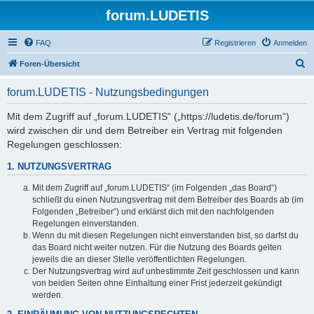
forum.LUDETIS
FAQ
Registrieren
Anmelden
S
Foren-Übersicht
u
forum.LUDETIS - Nutzungsbedingungen
c
h
Mit dem Zugriff auf „forum.LUDETIS“ („https://ludetis.de/forum“)
wird zwischen dir und dem Betreiber ein Vertrag mit folgenden
e
Regelungen geschlossen:
1. NUTZUNGSVERTRAG
Mit dem Zugriff auf „forum.LUDETIS“ (im Folgenden „das Board“)
schließt du einen Nutzungsvertrag mit dem Betreiber des Boards ab (im
Folgenden „Betreiber“) und erklärst dich mit den nachfolgenden
Regelungen einverstanden.
Wenn du mit diesen Regelungen nicht einverstanden bist, so darfst du
das Board nicht weiter nutzen. Für die Nutzung des Boards gelten
jeweils die an dieser Stelle veröffentlichten Regelungen.
Der Nutzungsvertrag wird auf unbestimmte Zeit geschlossen und kann
von beiden Seiten ohne Einhaltung einer Frist jederzeit gekündigt
werden.