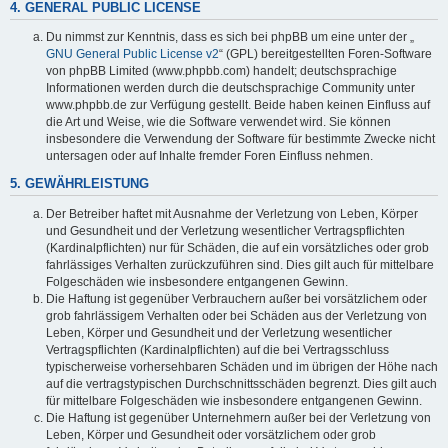
4. GENERAL PUBLIC LICENSE
Du nimmst zur Kenntnis, dass es sich bei phpBB um eine unter der „
GNU General Public License v2
“ (GPL) bereitgestellten Foren-Software
von phpBB Limited (www.phpbb.com) handelt; deutschsprachige
Informationen werden durch die deutschsprachige Community unter
www.phpbb.de zur Verfügung gestellt. Beide haben keinen Einfluss auf
die Art und Weise, wie die Software verwendet wird. Sie können
insbesondere die Verwendung der Software für bestimmte Zwecke nicht
untersagen oder auf Inhalte fremder Foren Einfluss nehmen.
5. GEWÄHRLEISTUNG
Der Betreiber haftet mit Ausnahme der Verletzung von Leben, Körper
und Gesundheit und der Verletzung wesentlicher Vertragspflichten
(Kardinalpflichten) nur für Schäden, die auf ein vorsätzliches oder grob
fahrlässiges Verhalten zurückzuführen sind. Dies gilt auch für mittelbare
Folgeschäden wie insbesondere entgangenen Gewinn.
Die Haftung ist gegenüber Verbrauchern außer bei vorsätzlichem oder
grob fahrlässigem Verhalten oder bei Schäden aus der Verletzung von
Leben, Körper und Gesundheit und der Verletzung wesentlicher
Vertragspflichten (Kardinalpflichten) auf die bei Vertragsschluss
typischerweise vorhersehbaren Schäden und im übrigen der Höhe nach
auf die vertragstypischen Durchschnittsschäden begrenzt. Dies gilt auch
für mittelbare Folgeschäden wie insbesondere entgangenen Gewinn.
Die Haftung ist gegenüber Unternehmern außer bei der Verletzung von
Leben, Körper und Gesundheit oder vorsätzlichem oder grob