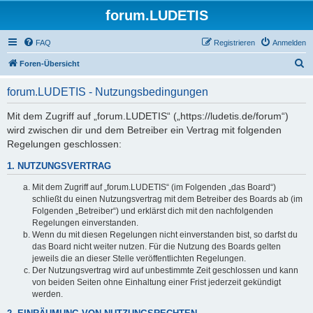
forum.LUDETIS
FAQ
Registrieren
Anmelden
S
Foren-Übersicht
u
forum.LUDETIS - Nutzungsbedingungen
c
h
Mit dem Zugriff auf „forum.LUDETIS“ („https://ludetis.de/forum“)
wird zwischen dir und dem Betreiber ein Vertrag mit folgenden
e
Regelungen geschlossen:
1. NUTZUNGSVERTRAG
Mit dem Zugriff auf „forum.LUDETIS“ (im Folgenden „das Board“)
schließt du einen Nutzungsvertrag mit dem Betreiber des Boards ab (im
Folgenden „Betreiber“) und erklärst dich mit den nachfolgenden
Regelungen einverstanden.
Wenn du mit diesen Regelungen nicht einverstanden bist, so darfst du
das Board nicht weiter nutzen. Für die Nutzung des Boards gelten
jeweils die an dieser Stelle veröffentlichten Regelungen.
Der Nutzungsvertrag wird auf unbestimmte Zeit geschlossen und kann
von beiden Seiten ohne Einhaltung einer Frist jederzeit gekündigt
werden.