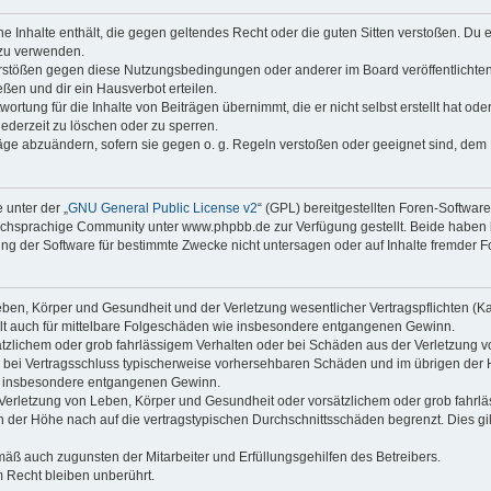
ine Inhalte enthält, die gegen geltendes Recht oder die guten Sitten verstoßen. Du 
 zu verwenden.
erstößen gegen diese Nutzungsbedingungen oder anderer im Board veröffentlichte
ßen und dir ein Hausverbot erteilen.
ortung für die Inhalte von Beiträgen übernimmt, die er nicht selbst erstellt hat od
jederzeit zu löschen oder zu sperren.
räge abzuändern, sofern sie gegen o. g. Regeln verstoßen oder geeignet sind, dem
 unter der „
GNU General Public License v2
“ (GPL) bereitgestellten Foren-Softwa
chsprachige Community unter www.phpbb.de zur Verfügung gestellt. Beide haben ke
g der Software für bestimmte Zwecke nicht untersagen oder auf Inhalte fremder F
ben, Körper und Gesundheit und der Verletzung wesentlicher Vertragspflichten (Kard
gilt auch für mittelbare Folgeschäden wie insbesondere entgangenen Gewinn.
ätzlichem oder grob fahrlässigem Verhalten oder bei Schäden aus der Verletzung 
 die bei Vertragsschluss typischerweise vorhersehbaren Schäden und im übrigen de
wie insbesondere entgangenen Gewinn.
erletzung von Leben, Körper und Gesundheit oder vorsätzlichem oder grob fahrläs
der Höhe nach auf die vertragstypischen Durchschnittsschäden begrenzt. Dies gi
mäß auch zugunsten der Mitarbeiter und Erfüllungsgehilfen des Betreibers.
 Recht bleiben unberührt.