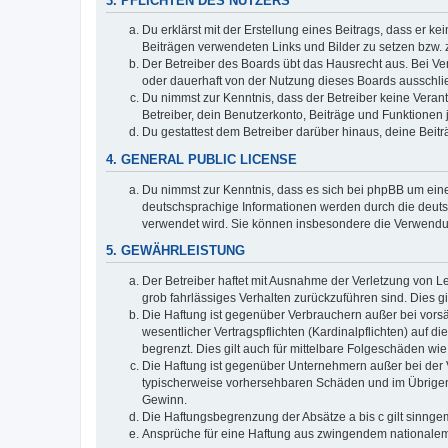
3. PFLICHTEN DES NUTZERS
Du erklärst mit der Erstellung eines Beitrags, dass er ke
Beiträgen verwendeten Links und Bilder zu setzen bzw.
Der Betreiber des Boards übt das Hausrecht aus. Bei V
oder dauerhaft von der Nutzung dieses Boards ausschlie
Du nimmst zur Kenntnis, dass der Betreiber keine Verantw
Betreiber, dein Benutzerkonto, Beiträge und Funktionen 
Du gestattest dem Betreiber darüber hinaus, deine Beit
4. GENERAL PUBLIC LICENSE
Du nimmst zur Kenntnis, dass es sich bei phpBB um eine
deutschsprachige Informationen werden durch die deuts
verwendet wird. Sie können insbesondere die Verwendun
5. GEWÄHRLEISTUNG
Der Betreiber haftet mit Ausnahme der Verletzung von Le
grob fahrlässiges Verhalten zurückzuführen sind. Dies 
Die Haftung ist gegenüber Verbrauchern außer bei vors
wesentlicher Vertragspflichten (Kardinalpflichten) auf
begrenzt. Dies gilt auch für mittelbare Folgeschäden 
Die Haftung ist gegenüber Unternehmern außer bei der V
typischerweise vorhersehbaren Schäden und im Übrigen 
Gewinn.
Die Haftungsbegrenzung der Absätze a bis c gilt sinnge
Ansprüche für eine Haftung aus zwingendem nationalem