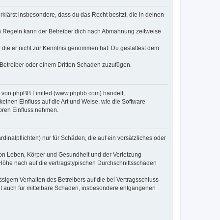
erklärst insbesondere, dass du das Recht besitzt, die in deinen
n Regeln kann der Betreiber dich nach Abmahnung zeitweise
er die er nicht zur Kenntnis genommen hat. Du gestattest dem
 Betreiber oder einem Dritten Schaden zuzufügen.
re von phpBB Limited (www.phpbb.com) handelt;
inen Einfluss auf die Art und Weise, wie die Software
oren Einfluss nehmen.
inalpflichten) nur für Schäden, die auf ein vorsätzliches oder
von Leben, Körper und Gesundheit und der Verletzung
r Höhe nach auf die vertragstypischen Durchschnittsschäden
sigem Verhalten des Betreibers auf die bei Vertragsschluss
lt auch für mittelbare Schäden, insbesondere entgangenen