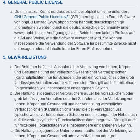
4. GENERAL PUBLIC LICENSE
Du nimmst zur Kenntnis, dass es sich bei phpBB um eine unter der „
GNU General Public License v2
“ (GPL) bereitgestellten Foren-Software
von phpBB Limited (www.phpbb.com) handelt; deutschsprachige
Informationen werden durch die deutschsprachige Community unter
www.phpbb.de zur Verfügung gestellt. Beide haben keinen Einfluss auf
die Art und Weise, wie die Software verwendet wird. Sie können
insbesondere die Verwendung der Software für bestimmte Zwecke nicht
untersagen oder auf Inhalte fremder Foren Einfluss nehmen.
5. GEWÄHRLEISTUNG
Der Betreiber haftet mit Ausnahme der Verletzung von Leben, Körper
und Gesundheit und der Verletzung wesentlicher Vertragspflichten
(Kardinalpflichten) nur für Schäden, die auf ein vorsätzliches oder grob
fahrlässiges Verhalten zurückzuführen sind. Dies gilt auch für mittelbare
Folgeschäden wie insbesondere entgangenen Gewinn.
Die Haftung ist gegenüber Verbrauchern außer bei vorsätzlichem oder
grob fahrlässigem Verhalten oder bei Schäden aus der Verletzung von
Leben, Körper und Gesundheit und der Verletzung wesentlicher
Vertragspflichten (Kardinalpflichten) auf die bei Vertragsschluss
typischerweise vorhersehbaren Schäden und im übrigen der Höhe nach
auf die vertragstypischen Durchschnittsschäden begrenzt. Dies gilt auch
für mittelbare Folgeschäden wie insbesondere entgangenen Gewinn.
Die Haftung ist gegenüber Unternehmern außer bei der Verletzung von
Leben, Körper und Gesundheit oder vorsätzlichem oder grob