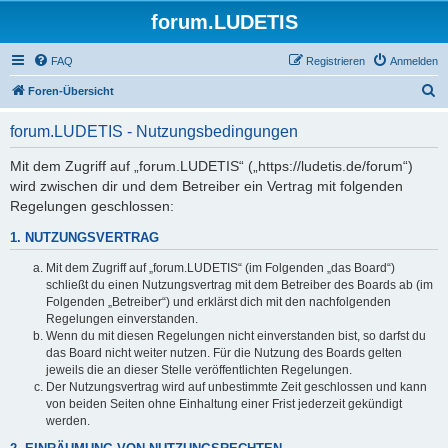
forum.LUDETIS
FAQ
Registrieren
Anmelden
S
Foren-Übersicht
u
forum.LUDETIS - Nutzungsbedingungen
c
h
Mit dem Zugriff auf „forum.LUDETIS“ („https://ludetis.de/forum“)
wird zwischen dir und dem Betreiber ein Vertrag mit folgenden
e
Regelungen geschlossen:
1. NUTZUNGSVERTRAG
Mit dem Zugriff auf „forum.LUDETIS“ (im Folgenden „das Board“)
schließt du einen Nutzungsvertrag mit dem Betreiber des Boards ab (im
Folgenden „Betreiber“) und erklärst dich mit den nachfolgenden
Regelungen einverstanden.
Wenn du mit diesen Regelungen nicht einverstanden bist, so darfst du
das Board nicht weiter nutzen. Für die Nutzung des Boards gelten
jeweils die an dieser Stelle veröffentlichten Regelungen.
Der Nutzungsvertrag wird auf unbestimmte Zeit geschlossen und kann
von beiden Seiten ohne Einhaltung einer Frist jederzeit gekündigt
werden.