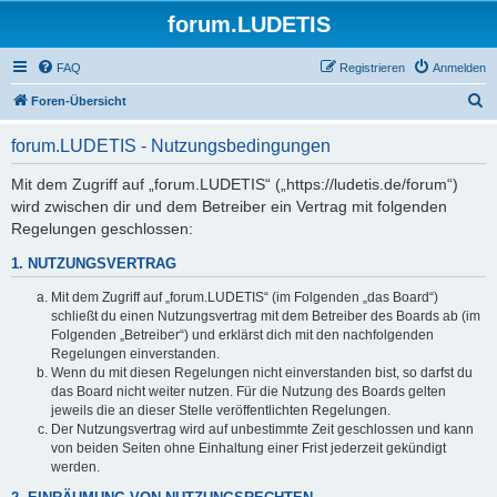
forum.LUDETIS
FAQ
Registrieren
Anmelden
S
Foren-Übersicht
u
forum.LUDETIS - Nutzungsbedingungen
c
h
Mit dem Zugriff auf „forum.LUDETIS“ („https://ludetis.de/forum“)
wird zwischen dir und dem Betreiber ein Vertrag mit folgenden
e
Regelungen geschlossen:
1. NUTZUNGSVERTRAG
Mit dem Zugriff auf „forum.LUDETIS“ (im Folgenden „das Board“)
schließt du einen Nutzungsvertrag mit dem Betreiber des Boards ab (im
Folgenden „Betreiber“) und erklärst dich mit den nachfolgenden
Regelungen einverstanden.
Wenn du mit diesen Regelungen nicht einverstanden bist, so darfst du
das Board nicht weiter nutzen. Für die Nutzung des Boards gelten
jeweils die an dieser Stelle veröffentlichten Regelungen.
Der Nutzungsvertrag wird auf unbestimmte Zeit geschlossen und kann
von beiden Seiten ohne Einhaltung einer Frist jederzeit gekündigt
werden.