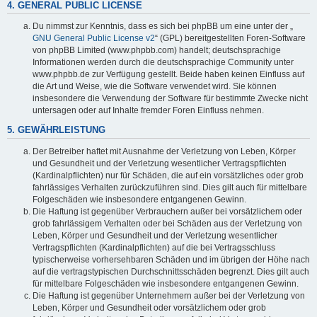
4. GENERAL PUBLIC LICENSE
Du nimmst zur Kenntnis, dass es sich bei phpBB um eine unter der „
GNU General Public License v2
“ (GPL) bereitgestellten Foren-Software
von phpBB Limited (www.phpbb.com) handelt; deutschsprachige
Informationen werden durch die deutschsprachige Community unter
www.phpbb.de zur Verfügung gestellt. Beide haben keinen Einfluss auf
die Art und Weise, wie die Software verwendet wird. Sie können
insbesondere die Verwendung der Software für bestimmte Zwecke nicht
untersagen oder auf Inhalte fremder Foren Einfluss nehmen.
5. GEWÄHRLEISTUNG
Der Betreiber haftet mit Ausnahme der Verletzung von Leben, Körper
und Gesundheit und der Verletzung wesentlicher Vertragspflichten
(Kardinalpflichten) nur für Schäden, die auf ein vorsätzliches oder grob
fahrlässiges Verhalten zurückzuführen sind. Dies gilt auch für mittelbare
Folgeschäden wie insbesondere entgangenen Gewinn.
Die Haftung ist gegenüber Verbrauchern außer bei vorsätzlichem oder
grob fahrlässigem Verhalten oder bei Schäden aus der Verletzung von
Leben, Körper und Gesundheit und der Verletzung wesentlicher
Vertragspflichten (Kardinalpflichten) auf die bei Vertragsschluss
typischerweise vorhersehbaren Schäden und im übrigen der Höhe nach
auf die vertragstypischen Durchschnittsschäden begrenzt. Dies gilt auch
für mittelbare Folgeschäden wie insbesondere entgangenen Gewinn.
Die Haftung ist gegenüber Unternehmern außer bei der Verletzung von
Leben, Körper und Gesundheit oder vorsätzlichem oder grob