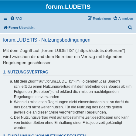
forum.LUDETIS
FAQ
Registrieren
Anmelden
S
Foren-Übersicht
u
forum.LUDETIS - Nutzungsbedingungen
c
h
Mit dem Zugriff auf „forum.LUDETIS“ („https://ludetis.de/forum“)
wird zwischen dir und dem Betreiber ein Vertrag mit folgenden
e
Regelungen geschlossen:
1. NUTZUNGSVERTRAG
Mit dem Zugriff auf „forum.LUDETIS“ (im Folgenden „das Board“)
schließt du einen Nutzungsvertrag mit dem Betreiber des Boards ab (im
Folgenden „Betreiber“) und erklärst dich mit den nachfolgenden
Regelungen einverstanden.
Wenn du mit diesen Regelungen nicht einverstanden bist, so darfst du
das Board nicht weiter nutzen. Für die Nutzung des Boards gelten
jeweils die an dieser Stelle veröffentlichten Regelungen.
Der Nutzungsvertrag wird auf unbestimmte Zeit geschlossen und kann
von beiden Seiten ohne Einhaltung einer Frist jederzeit gekündigt
werden.