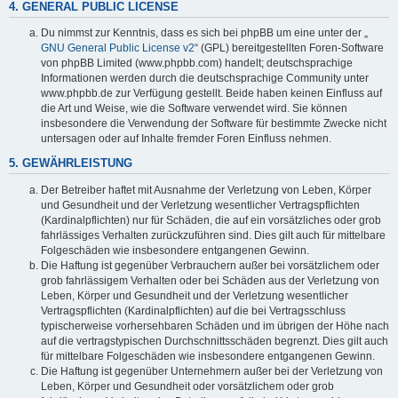
4. GENERAL PUBLIC LICENSE
Du nimmst zur Kenntnis, dass es sich bei phpBB um eine unter der „
GNU General Public License v2
“ (GPL) bereitgestellten Foren-Software
von phpBB Limited (www.phpbb.com) handelt; deutschsprachige
Informationen werden durch die deutschsprachige Community unter
www.phpbb.de zur Verfügung gestellt. Beide haben keinen Einfluss auf
die Art und Weise, wie die Software verwendet wird. Sie können
insbesondere die Verwendung der Software für bestimmte Zwecke nicht
untersagen oder auf Inhalte fremder Foren Einfluss nehmen.
5. GEWÄHRLEISTUNG
Der Betreiber haftet mit Ausnahme der Verletzung von Leben, Körper
und Gesundheit und der Verletzung wesentlicher Vertragspflichten
(Kardinalpflichten) nur für Schäden, die auf ein vorsätzliches oder grob
fahrlässiges Verhalten zurückzuführen sind. Dies gilt auch für mittelbare
Folgeschäden wie insbesondere entgangenen Gewinn.
Die Haftung ist gegenüber Verbrauchern außer bei vorsätzlichem oder
grob fahrlässigem Verhalten oder bei Schäden aus der Verletzung von
Leben, Körper und Gesundheit und der Verletzung wesentlicher
Vertragspflichten (Kardinalpflichten) auf die bei Vertragsschluss
typischerweise vorhersehbaren Schäden und im übrigen der Höhe nach
auf die vertragstypischen Durchschnittsschäden begrenzt. Dies gilt auch
für mittelbare Folgeschäden wie insbesondere entgangenen Gewinn.
Die Haftung ist gegenüber Unternehmern außer bei der Verletzung von
Leben, Körper und Gesundheit oder vorsätzlichem oder grob