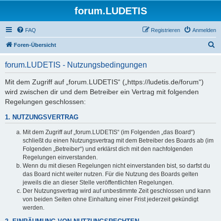
forum.LUDETIS
FAQ
Registrieren
Anmelden
S
Foren-Übersicht
u
forum.LUDETIS - Nutzungsbedingungen
c
h
Mit dem Zugriff auf „forum.LUDETIS“ („https://ludetis.de/forum“)
wird zwischen dir und dem Betreiber ein Vertrag mit folgenden
e
Regelungen geschlossen:
1. NUTZUNGSVERTRAG
Mit dem Zugriff auf „forum.LUDETIS“ (im Folgenden „das Board“)
schließt du einen Nutzungsvertrag mit dem Betreiber des Boards ab (im
Folgenden „Betreiber“) und erklärst dich mit den nachfolgenden
Regelungen einverstanden.
Wenn du mit diesen Regelungen nicht einverstanden bist, so darfst du
das Board nicht weiter nutzen. Für die Nutzung des Boards gelten
jeweils die an dieser Stelle veröffentlichten Regelungen.
Der Nutzungsvertrag wird auf unbestimmte Zeit geschlossen und kann
von beiden Seiten ohne Einhaltung einer Frist jederzeit gekündigt
werden.