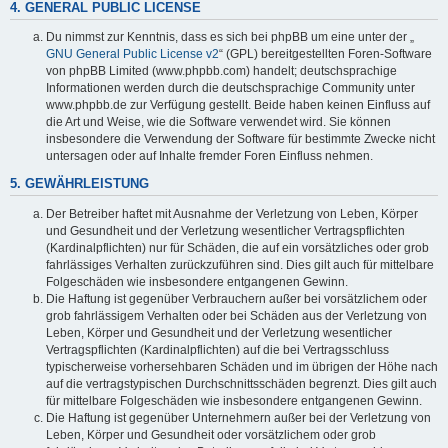
4. GENERAL PUBLIC LICENSE
Du nimmst zur Kenntnis, dass es sich bei phpBB um eine unter der „
GNU General Public License v2
“ (GPL) bereitgestellten Foren-Software
von phpBB Limited (www.phpbb.com) handelt; deutschsprachige
Informationen werden durch die deutschsprachige Community unter
www.phpbb.de zur Verfügung gestellt. Beide haben keinen Einfluss auf
die Art und Weise, wie die Software verwendet wird. Sie können
insbesondere die Verwendung der Software für bestimmte Zwecke nicht
untersagen oder auf Inhalte fremder Foren Einfluss nehmen.
5. GEWÄHRLEISTUNG
Der Betreiber haftet mit Ausnahme der Verletzung von Leben, Körper
und Gesundheit und der Verletzung wesentlicher Vertragspflichten
(Kardinalpflichten) nur für Schäden, die auf ein vorsätzliches oder grob
fahrlässiges Verhalten zurückzuführen sind. Dies gilt auch für mittelbare
Folgeschäden wie insbesondere entgangenen Gewinn.
Die Haftung ist gegenüber Verbrauchern außer bei vorsätzlichem oder
grob fahrlässigem Verhalten oder bei Schäden aus der Verletzung von
Leben, Körper und Gesundheit und der Verletzung wesentlicher
Vertragspflichten (Kardinalpflichten) auf die bei Vertragsschluss
typischerweise vorhersehbaren Schäden und im übrigen der Höhe nach
auf die vertragstypischen Durchschnittsschäden begrenzt. Dies gilt auch
für mittelbare Folgeschäden wie insbesondere entgangenen Gewinn.
Die Haftung ist gegenüber Unternehmern außer bei der Verletzung von
Leben, Körper und Gesundheit oder vorsätzlichem oder grob