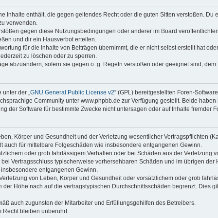
ine Inhalte enthält, die gegen geltendes Recht oder die guten Sitten verstoßen. Du 
 zu verwenden.
erstößen gegen diese Nutzungsbedingungen oder anderer im Board veröffentlichte
ßen und dir ein Hausverbot erteilen.
ortung für die Inhalte von Beiträgen übernimmt, die er nicht selbst erstellt hat od
jederzeit zu löschen oder zu sperren.
räge abzuändern, sofern sie gegen o. g. Regeln verstoßen oder geeignet sind, dem
 unter der „
GNU General Public License v2
“ (GPL) bereitgestellten Foren-Softwa
chsprachige Community unter www.phpbb.de zur Verfügung gestellt. Beide haben ke
g der Software für bestimmte Zwecke nicht untersagen oder auf Inhalte fremder F
ben, Körper und Gesundheit und der Verletzung wesentlicher Vertragspflichten (Kard
gilt auch für mittelbare Folgeschäden wie insbesondere entgangenen Gewinn.
ätzlichem oder grob fahrlässigem Verhalten oder bei Schäden aus der Verletzung 
 die bei Vertragsschluss typischerweise vorhersehbaren Schäden und im übrigen de
wie insbesondere entgangenen Gewinn.
erletzung von Leben, Körper und Gesundheit oder vorsätzlichem oder grob fahrläs
der Höhe nach auf die vertragstypischen Durchschnittsschäden begrenzt. Dies gi
mäß auch zugunsten der Mitarbeiter und Erfüllungsgehilfen des Betreibers.
 Recht bleiben unberührt.