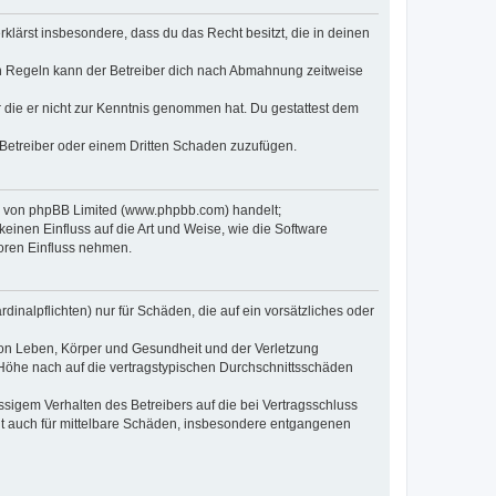
erklärst insbesondere, dass du das Recht besitzt, die in deinen
n Regeln kann der Betreiber dich nach Abmahnung zeitweise
er die er nicht zur Kenntnis genommen hat. Du gestattest dem
 Betreiber oder einem Dritten Schaden zuzufügen.
re von phpBB Limited (www.phpbb.com) handelt;
inen Einfluss auf die Art und Weise, wie die Software
oren Einfluss nehmen.
inalpflichten) nur für Schäden, die auf ein vorsätzliches oder
von Leben, Körper und Gesundheit und der Verletzung
r Höhe nach auf die vertragstypischen Durchschnittsschäden
sigem Verhalten des Betreibers auf die bei Vertragsschluss
lt auch für mittelbare Schäden, insbesondere entgangenen