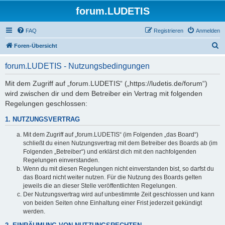
forum.LUDETIS
FAQ
Registrieren
Anmelden
S
Foren-Übersicht
u
forum.LUDETIS - Nutzungsbedingungen
c
h
Mit dem Zugriff auf „forum.LUDETIS“ („https://ludetis.de/forum“)
wird zwischen dir und dem Betreiber ein Vertrag mit folgenden
e
Regelungen geschlossen:
1. NUTZUNGSVERTRAG
Mit dem Zugriff auf „forum.LUDETIS“ (im Folgenden „das Board“)
schließt du einen Nutzungsvertrag mit dem Betreiber des Boards ab (im
Folgenden „Betreiber“) und erklärst dich mit den nachfolgenden
Regelungen einverstanden.
Wenn du mit diesen Regelungen nicht einverstanden bist, so darfst du
das Board nicht weiter nutzen. Für die Nutzung des Boards gelten
jeweils die an dieser Stelle veröffentlichten Regelungen.
Der Nutzungsvertrag wird auf unbestimmte Zeit geschlossen und kann
von beiden Seiten ohne Einhaltung einer Frist jederzeit gekündigt
werden.