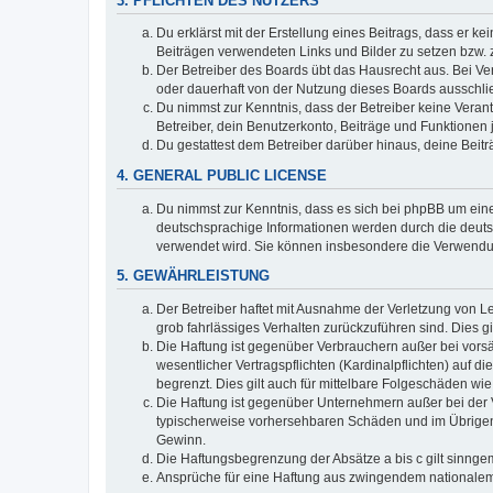
3. PFLICHTEN DES NUTZERS
Du erklärst mit der Erstellung eines Beitrags, dass er ke
Beiträgen verwendeten Links und Bilder zu setzen bzw.
Der Betreiber des Boards übt das Hausrecht aus. Bei V
oder dauerhaft von der Nutzung dieses Boards ausschlie
Du nimmst zur Kenntnis, dass der Betreiber keine Verantw
Betreiber, dein Benutzerkonto, Beiträge und Funktionen 
Du gestattest dem Betreiber darüber hinaus, deine Beit
4. GENERAL PUBLIC LICENSE
Du nimmst zur Kenntnis, dass es sich bei phpBB um eine
deutschsprachige Informationen werden durch die deuts
verwendet wird. Sie können insbesondere die Verwendun
5. GEWÄHRLEISTUNG
Der Betreiber haftet mit Ausnahme der Verletzung von Le
grob fahrlässiges Verhalten zurückzuführen sind. Dies 
Die Haftung ist gegenüber Verbrauchern außer bei vors
wesentlicher Vertragspflichten (Kardinalpflichten) auf
begrenzt. Dies gilt auch für mittelbare Folgeschäden 
Die Haftung ist gegenüber Unternehmern außer bei der V
typischerweise vorhersehbaren Schäden und im Übrigen 
Gewinn.
Die Haftungsbegrenzung der Absätze a bis c gilt sinnge
Ansprüche für eine Haftung aus zwingendem nationalem