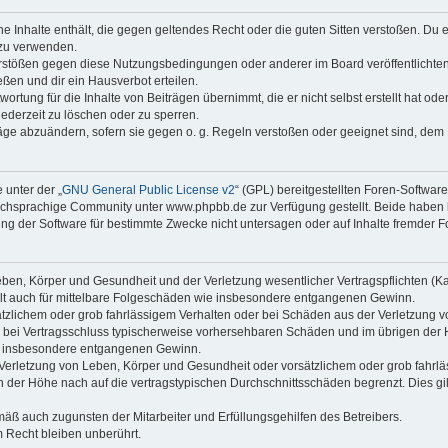
ine Inhalte enthält, die gegen geltendes Recht oder die guten Sitten verstoßen. Du 
 zu verwenden.
erstößen gegen diese Nutzungsbedingungen oder anderer im Board veröffentlichte
ßen und dir ein Hausverbot erteilen.
ortung für die Inhalte von Beiträgen übernimmt, die er nicht selbst erstellt hat od
jederzeit zu löschen oder zu sperren.
räge abzuändern, sofern sie gegen o. g. Regeln verstoßen oder geeignet sind, dem
 unter der „
GNU General Public License v2
“ (GPL) bereitgestellten Foren-Softwa
chsprachige Community unter www.phpbb.de zur Verfügung gestellt. Beide haben ke
g der Software für bestimmte Zwecke nicht untersagen oder auf Inhalte fremder F
ben, Körper und Gesundheit und der Verletzung wesentlicher Vertragspflichten (Kard
gilt auch für mittelbare Folgeschäden wie insbesondere entgangenen Gewinn.
ätzlichem oder grob fahrlässigem Verhalten oder bei Schäden aus der Verletzung 
 die bei Vertragsschluss typischerweise vorhersehbaren Schäden und im übrigen de
wie insbesondere entgangenen Gewinn.
erletzung von Leben, Körper und Gesundheit oder vorsätzlichem oder grob fahrläs
der Höhe nach auf die vertragstypischen Durchschnittsschäden begrenzt. Dies gi
mäß auch zugunsten der Mitarbeiter und Erfüllungsgehilfen des Betreibers.
 Recht bleiben unberührt.