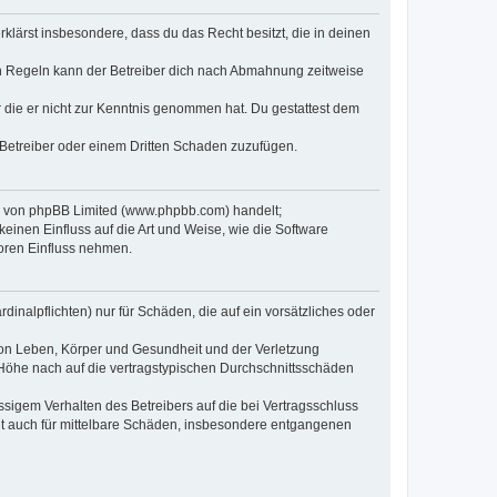
erklärst insbesondere, dass du das Recht besitzt, die in deinen
n Regeln kann der Betreiber dich nach Abmahnung zeitweise
er die er nicht zur Kenntnis genommen hat. Du gestattest dem
 Betreiber oder einem Dritten Schaden zuzufügen.
re von phpBB Limited (www.phpbb.com) handelt;
inen Einfluss auf die Art und Weise, wie die Software
oren Einfluss nehmen.
inalpflichten) nur für Schäden, die auf ein vorsätzliches oder
von Leben, Körper und Gesundheit und der Verletzung
r Höhe nach auf die vertragstypischen Durchschnittsschäden
sigem Verhalten des Betreibers auf die bei Vertragsschluss
lt auch für mittelbare Schäden, insbesondere entgangenen