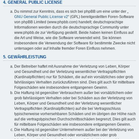
4. GENERAL PUBLIC LICENSE
Du nimmst zur Kenntnis, dass es sich bei phpBB um eine unter der „
GNU General Public License v2
“ (GPL) bereitgestellten Foren-Software
von phpBB Limited (www.phpbb.com) handelt; deutschsprachige
Informationen werden durch die deutschsprachige Community unter
www.phpbb.de zur Verfügung gestellt. Beide haben keinen Einfluss auf
die Art und Weise, wie die Software verwendet wird. Sie können
insbesondere die Verwendung der Software für bestimmte Zwecke nicht
untersagen oder auf Inhalte fremder Foren Einfluss nehmen.
5. GEWÄHRLEISTUNG
Der Betreiber haftet mit Ausnahme der Verletzung von Leben, Körper
und Gesundheit und der Verletzung wesentlicher Vertragspflichten
(Kardinalpflichten) nur für Schäden, die auf ein vorsätzliches oder grob
fahrlässiges Verhalten zurückzuführen sind. Dies gilt auch für mittelbare
Folgeschäden wie insbesondere entgangenen Gewinn.
Die Haftung ist gegenüber Verbrauchern außer bei vorsätzlichem oder
grob fahrlässigem Verhalten oder bei Schäden aus der Verletzung von
Leben, Körper und Gesundheit und der Verletzung wesentlicher
Vertragspflichten (Kardinalpflichten) auf die bei Vertragsschluss
typischerweise vorhersehbaren Schäden und im übrigen der Höhe nach
auf die vertragstypischen Durchschnittsschäden begrenzt. Dies gilt auch
für mittelbare Folgeschäden wie insbesondere entgangenen Gewinn.
Die Haftung ist gegenüber Unternehmern außer bei der Verletzung von
Leben, Körper und Gesundheit oder vorsätzlichem oder grob