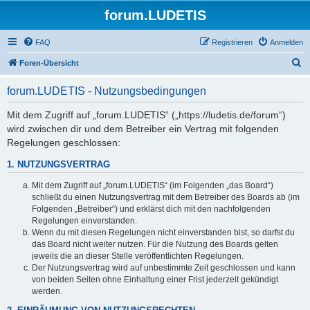
forum.LUDETIS
FAQ
Registrieren
Anmelden
S
Foren-Übersicht
u
forum.LUDETIS - Nutzungsbedingungen
c
h
Mit dem Zugriff auf „forum.LUDETIS“ („https://ludetis.de/forum“)
wird zwischen dir und dem Betreiber ein Vertrag mit folgenden
e
Regelungen geschlossen:
1. NUTZUNGSVERTRAG
Mit dem Zugriff auf „forum.LUDETIS“ (im Folgenden „das Board“)
schließt du einen Nutzungsvertrag mit dem Betreiber des Boards ab (im
Folgenden „Betreiber“) und erklärst dich mit den nachfolgenden
Regelungen einverstanden.
Wenn du mit diesen Regelungen nicht einverstanden bist, so darfst du
das Board nicht weiter nutzen. Für die Nutzung des Boards gelten
jeweils die an dieser Stelle veröffentlichten Regelungen.
Der Nutzungsvertrag wird auf unbestimmte Zeit geschlossen und kann
von beiden Seiten ohne Einhaltung einer Frist jederzeit gekündigt
werden.