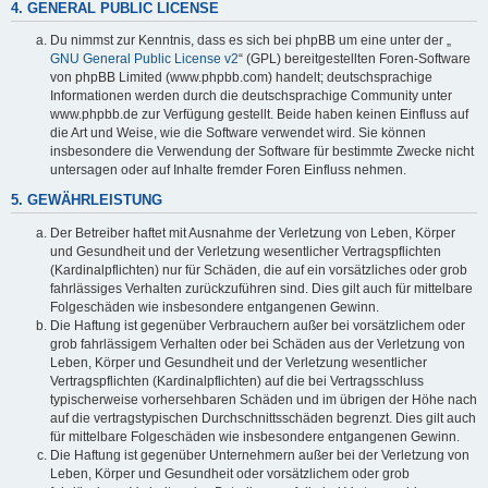
4. GENERAL PUBLIC LICENSE
Du nimmst zur Kenntnis, dass es sich bei phpBB um eine unter der „
GNU General Public License v2
“ (GPL) bereitgestellten Foren-Software
von phpBB Limited (www.phpbb.com) handelt; deutschsprachige
Informationen werden durch die deutschsprachige Community unter
www.phpbb.de zur Verfügung gestellt. Beide haben keinen Einfluss auf
die Art und Weise, wie die Software verwendet wird. Sie können
insbesondere die Verwendung der Software für bestimmte Zwecke nicht
untersagen oder auf Inhalte fremder Foren Einfluss nehmen.
5. GEWÄHRLEISTUNG
Der Betreiber haftet mit Ausnahme der Verletzung von Leben, Körper
und Gesundheit und der Verletzung wesentlicher Vertragspflichten
(Kardinalpflichten) nur für Schäden, die auf ein vorsätzliches oder grob
fahrlässiges Verhalten zurückzuführen sind. Dies gilt auch für mittelbare
Folgeschäden wie insbesondere entgangenen Gewinn.
Die Haftung ist gegenüber Verbrauchern außer bei vorsätzlichem oder
grob fahrlässigem Verhalten oder bei Schäden aus der Verletzung von
Leben, Körper und Gesundheit und der Verletzung wesentlicher
Vertragspflichten (Kardinalpflichten) auf die bei Vertragsschluss
typischerweise vorhersehbaren Schäden und im übrigen der Höhe nach
auf die vertragstypischen Durchschnittsschäden begrenzt. Dies gilt auch
für mittelbare Folgeschäden wie insbesondere entgangenen Gewinn.
Die Haftung ist gegenüber Unternehmern außer bei der Verletzung von
Leben, Körper und Gesundheit oder vorsätzlichem oder grob