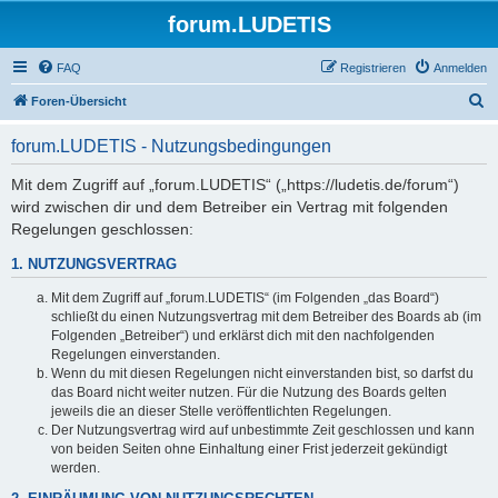
forum.LUDETIS
FAQ
Registrieren
Anmelden
S
Foren-Übersicht
u
forum.LUDETIS - Nutzungsbedingungen
c
h
Mit dem Zugriff auf „forum.LUDETIS“ („https://ludetis.de/forum“)
wird zwischen dir und dem Betreiber ein Vertrag mit folgenden
e
Regelungen geschlossen:
1. NUTZUNGSVERTRAG
Mit dem Zugriff auf „forum.LUDETIS“ (im Folgenden „das Board“)
schließt du einen Nutzungsvertrag mit dem Betreiber des Boards ab (im
Folgenden „Betreiber“) und erklärst dich mit den nachfolgenden
Regelungen einverstanden.
Wenn du mit diesen Regelungen nicht einverstanden bist, so darfst du
das Board nicht weiter nutzen. Für die Nutzung des Boards gelten
jeweils die an dieser Stelle veröffentlichten Regelungen.
Der Nutzungsvertrag wird auf unbestimmte Zeit geschlossen und kann
von beiden Seiten ohne Einhaltung einer Frist jederzeit gekündigt
werden.