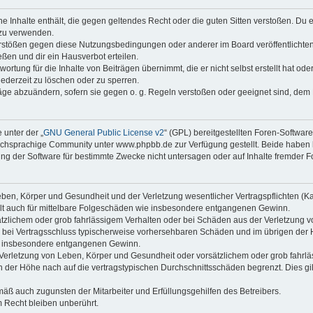
ine Inhalte enthält, die gegen geltendes Recht oder die guten Sitten verstoßen. Du 
 zu verwenden.
erstößen gegen diese Nutzungsbedingungen oder anderer im Board veröffentlichte
ßen und dir ein Hausverbot erteilen.
ortung für die Inhalte von Beiträgen übernimmt, die er nicht selbst erstellt hat od
jederzeit zu löschen oder zu sperren.
räge abzuändern, sofern sie gegen o. g. Regeln verstoßen oder geeignet sind, dem
 unter der „
GNU General Public License v2
“ (GPL) bereitgestellten Foren-Softwa
chsprachige Community unter www.phpbb.de zur Verfügung gestellt. Beide haben ke
g der Software für bestimmte Zwecke nicht untersagen oder auf Inhalte fremder F
ben, Körper und Gesundheit und der Verletzung wesentlicher Vertragspflichten (Kard
gilt auch für mittelbare Folgeschäden wie insbesondere entgangenen Gewinn.
ätzlichem oder grob fahrlässigem Verhalten oder bei Schäden aus der Verletzung 
 die bei Vertragsschluss typischerweise vorhersehbaren Schäden und im übrigen de
wie insbesondere entgangenen Gewinn.
erletzung von Leben, Körper und Gesundheit oder vorsätzlichem oder grob fahrläs
der Höhe nach auf die vertragstypischen Durchschnittsschäden begrenzt. Dies gi
mäß auch zugunsten der Mitarbeiter und Erfüllungsgehilfen des Betreibers.
 Recht bleiben unberührt.