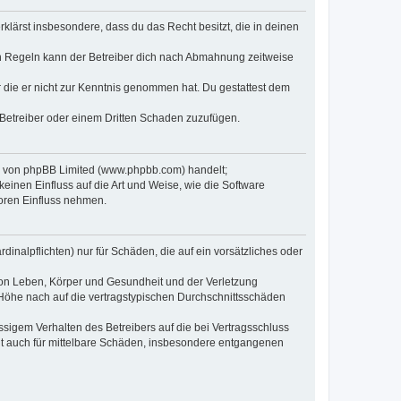
erklärst insbesondere, dass du das Recht besitzt, die in deinen
n Regeln kann der Betreiber dich nach Abmahnung zeitweise
er die er nicht zur Kenntnis genommen hat. Du gestattest dem
 Betreiber oder einem Dritten Schaden zuzufügen.
re von phpBB Limited (www.phpbb.com) handelt;
inen Einfluss auf die Art und Weise, wie die Software
oren Einfluss nehmen.
inalpflichten) nur für Schäden, die auf ein vorsätzliches oder
von Leben, Körper und Gesundheit und der Verletzung
r Höhe nach auf die vertragstypischen Durchschnittsschäden
sigem Verhalten des Betreibers auf die bei Vertragsschluss
lt auch für mittelbare Schäden, insbesondere entgangenen