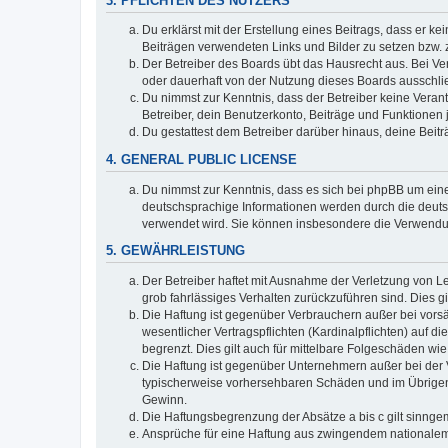
3. PFLICHTEN DES NUTZERS
Du erklärst mit der Erstellung eines Beitrags, dass er ke
Beiträgen verwendeten Links und Bilder zu setzen bzw.
Der Betreiber des Boards übt das Hausrecht aus. Bei V
oder dauerhaft von der Nutzung dieses Boards ausschlie
Du nimmst zur Kenntnis, dass der Betreiber keine Verantw
Betreiber, dein Benutzerkonto, Beiträge und Funktionen 
Du gestattest dem Betreiber darüber hinaus, deine Beit
4. GENERAL PUBLIC LICENSE
Du nimmst zur Kenntnis, dass es sich bei phpBB um eine
deutschsprachige Informationen werden durch die deuts
verwendet wird. Sie können insbesondere die Verwendun
5. GEWÄHRLEISTUNG
Der Betreiber haftet mit Ausnahme der Verletzung von Le
grob fahrlässiges Verhalten zurückzuführen sind. Dies 
Die Haftung ist gegenüber Verbrauchern außer bei vors
wesentlicher Vertragspflichten (Kardinalpflichten) auf
begrenzt. Dies gilt auch für mittelbare Folgeschäden 
Die Haftung ist gegenüber Unternehmern außer bei der V
typischerweise vorhersehbaren Schäden und im Übrigen 
Gewinn.
Die Haftungsbegrenzung der Absätze a bis c gilt sinnge
Ansprüche für eine Haftung aus zwingendem nationalem