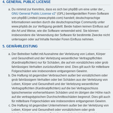
4. GENERAL PUBLIC LICENSE
Du nimmst zur Kenntnis, dass es sich bei phpBB um eine unter der „
GNU General Public License v2
“ (GPL) bereitgestellten Foren-Software
von phpBB Limited (www.phpbb.com) handelt; deutschsprachige
Informationen werden durch die deutschsprachige Community unter
www.phpbb.de zur Verfügung gestellt. Beide haben keinen Einfluss auf
die Art und Weise, wie die Software verwendet wird. Sie können
insbesondere die Verwendung der Software für bestimmte Zwecke nicht
untersagen oder auf Inhalte fremder Foren Einfluss nehmen.
5. GEWÄHRLEISTUNG
Der Betreiber haftet mit Ausnahme der Verletzung von Leben, Körper
und Gesundheit und der Verletzung wesentlicher Vertragspflichten
(Kardinalpflichten) nur für Schäden, die auf ein vorsätzliches oder grob
fahrlässiges Verhalten zurückzuführen sind. Dies gilt auch für mittelbare
Folgeschäden wie insbesondere entgangenen Gewinn.
Die Haftung ist gegenüber Verbrauchern außer bei vorsätzlichem oder
grob fahrlässigem Verhalten oder bei Schäden aus der Verletzung von
Leben, Körper und Gesundheit und der Verletzung wesentlicher
Vertragspflichten (Kardinalpflichten) auf die bei Vertragsschluss
typischerweise vorhersehbaren Schäden und im übrigen der Höhe nach
auf die vertragstypischen Durchschnittsschäden begrenzt. Dies gilt auch
für mittelbare Folgeschäden wie insbesondere entgangenen Gewinn.
Die Haftung ist gegenüber Unternehmern außer bei der Verletzung von
Leben, Körper und Gesundheit oder vorsätzlichem oder grob