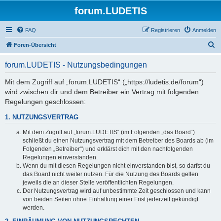
forum.LUDETIS
FAQ
Registrieren
Anmelden
S
Foren-Übersicht
u
forum.LUDETIS - Nutzungsbedingungen
c
h
Mit dem Zugriff auf „forum.LUDETIS“ („https://ludetis.de/forum“)
wird zwischen dir und dem Betreiber ein Vertrag mit folgenden
e
Regelungen geschlossen:
1. NUTZUNGSVERTRAG
Mit dem Zugriff auf „forum.LUDETIS“ (im Folgenden „das Board“)
schließt du einen Nutzungsvertrag mit dem Betreiber des Boards ab (im
Folgenden „Betreiber“) und erklärst dich mit den nachfolgenden
Regelungen einverstanden.
Wenn du mit diesen Regelungen nicht einverstanden bist, so darfst du
das Board nicht weiter nutzen. Für die Nutzung des Boards gelten
jeweils die an dieser Stelle veröffentlichten Regelungen.
Der Nutzungsvertrag wird auf unbestimmte Zeit geschlossen und kann
von beiden Seiten ohne Einhaltung einer Frist jederzeit gekündigt
werden.