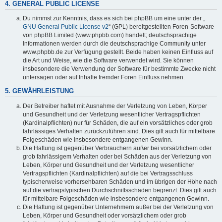
4. GENERAL PUBLIC LICENSE
Du nimmst zur Kenntnis, dass es sich bei phpBB um eine unter der „
GNU General Public License v2
“ (GPL) bereitgestellten Foren-Software
von phpBB Limited (www.phpbb.com) handelt; deutschsprachige
Informationen werden durch die deutschsprachige Community unter
www.phpbb.de zur Verfügung gestellt. Beide haben keinen Einfluss auf
die Art und Weise, wie die Software verwendet wird. Sie können
insbesondere die Verwendung der Software für bestimmte Zwecke nicht
untersagen oder auf Inhalte fremder Foren Einfluss nehmen.
5. GEWÄHRLEISTUNG
Der Betreiber haftet mit Ausnahme der Verletzung von Leben, Körper
und Gesundheit und der Verletzung wesentlicher Vertragspflichten
(Kardinalpflichten) nur für Schäden, die auf ein vorsätzliches oder grob
fahrlässiges Verhalten zurückzuführen sind. Dies gilt auch für mittelbare
Folgeschäden wie insbesondere entgangenen Gewinn.
Die Haftung ist gegenüber Verbrauchern außer bei vorsätzlichem oder
grob fahrlässigem Verhalten oder bei Schäden aus der Verletzung von
Leben, Körper und Gesundheit und der Verletzung wesentlicher
Vertragspflichten (Kardinalpflichten) auf die bei Vertragsschluss
typischerweise vorhersehbaren Schäden und im übrigen der Höhe nach
auf die vertragstypischen Durchschnittsschäden begrenzt. Dies gilt auch
für mittelbare Folgeschäden wie insbesondere entgangenen Gewinn.
Die Haftung ist gegenüber Unternehmern außer bei der Verletzung von
Leben, Körper und Gesundheit oder vorsätzlichem oder grob