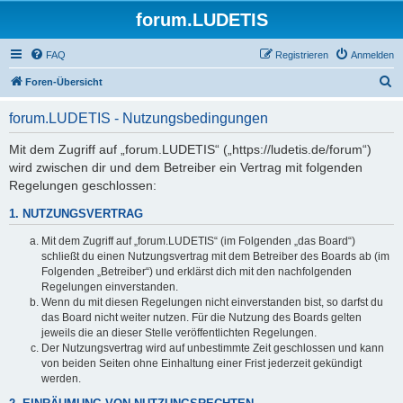
forum.LUDETIS
FAQ
Registrieren
Anmelden
S
Foren-Übersicht
u
forum.LUDETIS - Nutzungsbedingungen
c
h
Mit dem Zugriff auf „forum.LUDETIS“ („https://ludetis.de/forum“)
wird zwischen dir und dem Betreiber ein Vertrag mit folgenden
e
Regelungen geschlossen:
1. NUTZUNGSVERTRAG
Mit dem Zugriff auf „forum.LUDETIS“ (im Folgenden „das Board“)
schließt du einen Nutzungsvertrag mit dem Betreiber des Boards ab (im
Folgenden „Betreiber“) und erklärst dich mit den nachfolgenden
Regelungen einverstanden.
Wenn du mit diesen Regelungen nicht einverstanden bist, so darfst du
das Board nicht weiter nutzen. Für die Nutzung des Boards gelten
jeweils die an dieser Stelle veröffentlichten Regelungen.
Der Nutzungsvertrag wird auf unbestimmte Zeit geschlossen und kann
von beiden Seiten ohne Einhaltung einer Frist jederzeit gekündigt
werden.