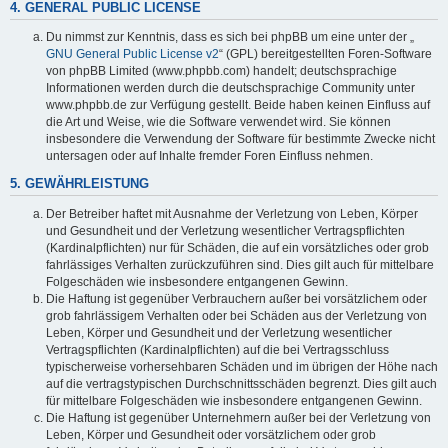
4. GENERAL PUBLIC LICENSE
Du nimmst zur Kenntnis, dass es sich bei phpBB um eine unter der „
GNU General Public License v2
“ (GPL) bereitgestellten Foren-Software
von phpBB Limited (www.phpbb.com) handelt; deutschsprachige
Informationen werden durch die deutschsprachige Community unter
www.phpbb.de zur Verfügung gestellt. Beide haben keinen Einfluss auf
die Art und Weise, wie die Software verwendet wird. Sie können
insbesondere die Verwendung der Software für bestimmte Zwecke nicht
untersagen oder auf Inhalte fremder Foren Einfluss nehmen.
5. GEWÄHRLEISTUNG
Der Betreiber haftet mit Ausnahme der Verletzung von Leben, Körper
und Gesundheit und der Verletzung wesentlicher Vertragspflichten
(Kardinalpflichten) nur für Schäden, die auf ein vorsätzliches oder grob
fahrlässiges Verhalten zurückzuführen sind. Dies gilt auch für mittelbare
Folgeschäden wie insbesondere entgangenen Gewinn.
Die Haftung ist gegenüber Verbrauchern außer bei vorsätzlichem oder
grob fahrlässigem Verhalten oder bei Schäden aus der Verletzung von
Leben, Körper und Gesundheit und der Verletzung wesentlicher
Vertragspflichten (Kardinalpflichten) auf die bei Vertragsschluss
typischerweise vorhersehbaren Schäden und im übrigen der Höhe nach
auf die vertragstypischen Durchschnittsschäden begrenzt. Dies gilt auch
für mittelbare Folgeschäden wie insbesondere entgangenen Gewinn.
Die Haftung ist gegenüber Unternehmern außer bei der Verletzung von
Leben, Körper und Gesundheit oder vorsätzlichem oder grob