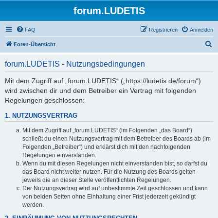
forum.LUDETIS
FAQ
Registrieren
Anmelden
S
Foren-Übersicht
u
forum.LUDETIS - Nutzungsbedingungen
c
h
Mit dem Zugriff auf „forum.LUDETIS“ („https://ludetis.de/forum“)
wird zwischen dir und dem Betreiber ein Vertrag mit folgenden
e
Regelungen geschlossen:
1. NUTZUNGSVERTRAG
Mit dem Zugriff auf „forum.LUDETIS“ (im Folgenden „das Board“)
schließt du einen Nutzungsvertrag mit dem Betreiber des Boards ab (im
Folgenden „Betreiber“) und erklärst dich mit den nachfolgenden
Regelungen einverstanden.
Wenn du mit diesen Regelungen nicht einverstanden bist, so darfst du
das Board nicht weiter nutzen. Für die Nutzung des Boards gelten
jeweils die an dieser Stelle veröffentlichten Regelungen.
Der Nutzungsvertrag wird auf unbestimmte Zeit geschlossen und kann
von beiden Seiten ohne Einhaltung einer Frist jederzeit gekündigt
werden.