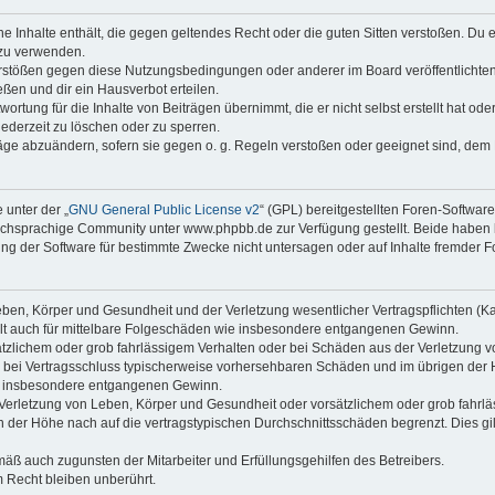
ine Inhalte enthält, die gegen geltendes Recht oder die guten Sitten verstoßen. Du 
 zu verwenden.
erstößen gegen diese Nutzungsbedingungen oder anderer im Board veröffentlichte
ßen und dir ein Hausverbot erteilen.
ortung für die Inhalte von Beiträgen übernimmt, die er nicht selbst erstellt hat od
jederzeit zu löschen oder zu sperren.
räge abzuändern, sofern sie gegen o. g. Regeln verstoßen oder geeignet sind, dem
 unter der „
GNU General Public License v2
“ (GPL) bereitgestellten Foren-Softwa
chsprachige Community unter www.phpbb.de zur Verfügung gestellt. Beide haben ke
g der Software für bestimmte Zwecke nicht untersagen oder auf Inhalte fremder F
ben, Körper und Gesundheit und der Verletzung wesentlicher Vertragspflichten (Kard
gilt auch für mittelbare Folgeschäden wie insbesondere entgangenen Gewinn.
ätzlichem oder grob fahrlässigem Verhalten oder bei Schäden aus der Verletzung 
 die bei Vertragsschluss typischerweise vorhersehbaren Schäden und im übrigen de
wie insbesondere entgangenen Gewinn.
erletzung von Leben, Körper und Gesundheit oder vorsätzlichem oder grob fahrläs
der Höhe nach auf die vertragstypischen Durchschnittsschäden begrenzt. Dies gi
mäß auch zugunsten der Mitarbeiter und Erfüllungsgehilfen des Betreibers.
 Recht bleiben unberührt.