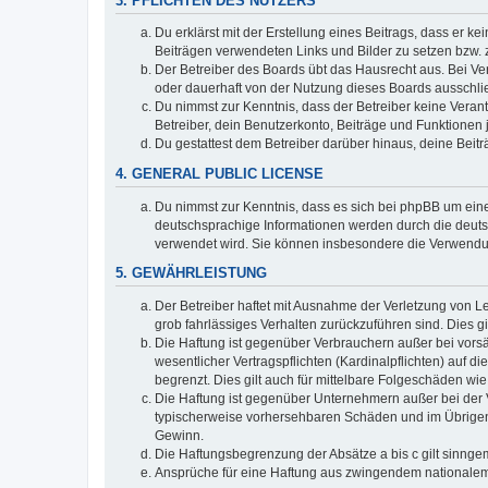
3. PFLICHTEN DES NUTZERS
Du erklärst mit der Erstellung eines Beitrags, dass er ke
Beiträgen verwendeten Links und Bilder zu setzen bzw.
Der Betreiber des Boards übt das Hausrecht aus. Bei V
oder dauerhaft von der Nutzung dieses Boards ausschlie
Du nimmst zur Kenntnis, dass der Betreiber keine Verantw
Betreiber, dein Benutzerkonto, Beiträge und Funktionen 
Du gestattest dem Betreiber darüber hinaus, deine Beit
4. GENERAL PUBLIC LICENSE
Du nimmst zur Kenntnis, dass es sich bei phpBB um eine
deutschsprachige Informationen werden durch die deuts
verwendet wird. Sie können insbesondere die Verwendun
5. GEWÄHRLEISTUNG
Der Betreiber haftet mit Ausnahme der Verletzung von Le
grob fahrlässiges Verhalten zurückzuführen sind. Dies 
Die Haftung ist gegenüber Verbrauchern außer bei vors
wesentlicher Vertragspflichten (Kardinalpflichten) auf
begrenzt. Dies gilt auch für mittelbare Folgeschäden 
Die Haftung ist gegenüber Unternehmern außer bei der V
typischerweise vorhersehbaren Schäden und im Übrigen 
Gewinn.
Die Haftungsbegrenzung der Absätze a bis c gilt sinnge
Ansprüche für eine Haftung aus zwingendem nationalem