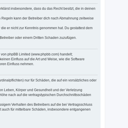
erklärst insbesondere, dass du das Recht besitzt, die in deinen
n Regeln kann der Betreiber dich nach Abmahnung zeitweise
er die er nicht zur Kenntnis genommen hat. Du gestattest dem
 Betreiber oder einem Dritten Schaden zuzufügen.
re von phpBB Limited (www.phpbb.com) handelt;
inen Einfluss auf die Art und Weise, wie die Software
oren Einfluss nehmen.
inalpflichten) nur für Schäden, die auf ein vorsätzliches oder
von Leben, Körper und Gesundheit und der Verletzung
r Höhe nach auf die vertragstypischen Durchschnittsschäden
sigem Verhalten des Betreibers auf die bei Vertragsschluss
lt auch für mittelbare Schäden, insbesondere entgangenen