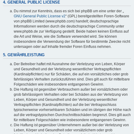
4. GENERAL PUBLIC LICENSE
Du nimmst zur Kenntnis, dass es sich bei phpBB um eine unter der „
GNU General Public License v2
“ (GPL) bereitgestellten Foren-Software
von phpBB Limited (www.phpbb.com) handelt; deutschsprachige
Informationen werden durch die deutschsprachige Community unter
www.phpbb.de zur Verfügung gestellt. Beide haben keinen Einfluss auf
die Art und Weise, wie die Software verwendet wird. Sie können
insbesondere die Verwendung der Software für bestimmte Zwecke nicht
untersagen oder auf Inhalte fremder Foren Einfluss nehmen.
5. GEWÄHRLEISTUNG
Der Betreiber haftet mit Ausnahme der Verletzung von Leben, Körper
und Gesundheit und der Verletzung wesentlicher Vertragspflichten
(Kardinalpflichten) nur für Schäden, die auf ein vorsätzliches oder grob
fahrlässiges Verhalten zurückzuführen sind. Dies gilt auch für mittelbare
Folgeschäden wie insbesondere entgangenen Gewinn.
Die Haftung ist gegenüber Verbrauchern außer bei vorsätzlichem oder
grob fahrlässigem Verhalten oder bei Schäden aus der Verletzung von
Leben, Körper und Gesundheit und der Verletzung wesentlicher
Vertragspflichten (Kardinalpflichten) auf die bei Vertragsschluss
typischerweise vorhersehbaren Schäden und im übrigen der Höhe nach
auf die vertragstypischen Durchschnittsschäden begrenzt. Dies gilt auch
für mittelbare Folgeschäden wie insbesondere entgangenen Gewinn.
Die Haftung ist gegenüber Unternehmern außer bei der Verletzung von
Leben, Körper und Gesundheit oder vorsätzlichem oder grob