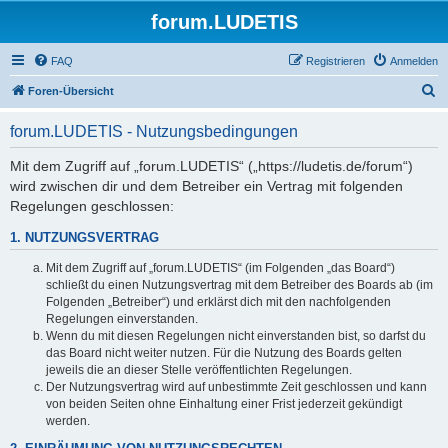
forum.LUDETIS
FAQ
Registrieren
Anmelden
S
Foren-Übersicht
u
forum.LUDETIS - Nutzungsbedingungen
c
h
Mit dem Zugriff auf „forum.LUDETIS“ („https://ludetis.de/forum“)
wird zwischen dir und dem Betreiber ein Vertrag mit folgenden
e
Regelungen geschlossen:
1. NUTZUNGSVERTRAG
Mit dem Zugriff auf „forum.LUDETIS“ (im Folgenden „das Board“)
schließt du einen Nutzungsvertrag mit dem Betreiber des Boards ab (im
Folgenden „Betreiber“) und erklärst dich mit den nachfolgenden
Regelungen einverstanden.
Wenn du mit diesen Regelungen nicht einverstanden bist, so darfst du
das Board nicht weiter nutzen. Für die Nutzung des Boards gelten
jeweils die an dieser Stelle veröffentlichten Regelungen.
Der Nutzungsvertrag wird auf unbestimmte Zeit geschlossen und kann
von beiden Seiten ohne Einhaltung einer Frist jederzeit gekündigt
werden.