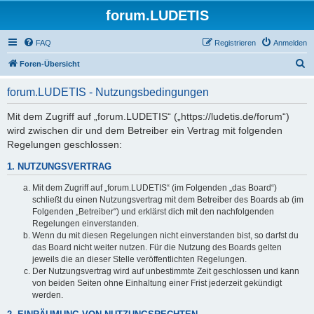
forum.LUDETIS
FAQ
Registrieren
Anmelden
S
Foren-Übersicht
u
forum.LUDETIS - Nutzungsbedingungen
c
h
Mit dem Zugriff auf „forum.LUDETIS“ („https://ludetis.de/forum“)
wird zwischen dir und dem Betreiber ein Vertrag mit folgenden
e
Regelungen geschlossen:
1. NUTZUNGSVERTRAG
Mit dem Zugriff auf „forum.LUDETIS“ (im Folgenden „das Board“)
schließt du einen Nutzungsvertrag mit dem Betreiber des Boards ab (im
Folgenden „Betreiber“) und erklärst dich mit den nachfolgenden
Regelungen einverstanden.
Wenn du mit diesen Regelungen nicht einverstanden bist, so darfst du
das Board nicht weiter nutzen. Für die Nutzung des Boards gelten
jeweils die an dieser Stelle veröffentlichten Regelungen.
Der Nutzungsvertrag wird auf unbestimmte Zeit geschlossen und kann
von beiden Seiten ohne Einhaltung einer Frist jederzeit gekündigt
werden.