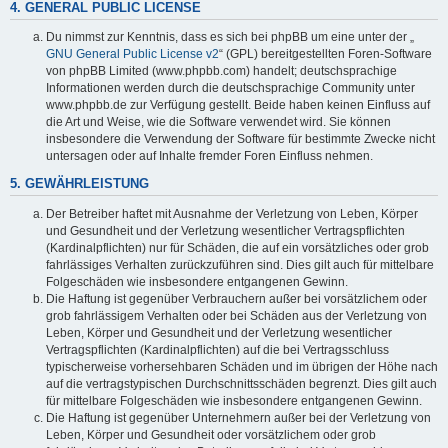
4. GENERAL PUBLIC LICENSE
Du nimmst zur Kenntnis, dass es sich bei phpBB um eine unter der „
GNU General Public License v2
“ (GPL) bereitgestellten Foren-Software
von phpBB Limited (www.phpbb.com) handelt; deutschsprachige
Informationen werden durch die deutschsprachige Community unter
www.phpbb.de zur Verfügung gestellt. Beide haben keinen Einfluss auf
die Art und Weise, wie die Software verwendet wird. Sie können
insbesondere die Verwendung der Software für bestimmte Zwecke nicht
untersagen oder auf Inhalte fremder Foren Einfluss nehmen.
5. GEWÄHRLEISTUNG
Der Betreiber haftet mit Ausnahme der Verletzung von Leben, Körper
und Gesundheit und der Verletzung wesentlicher Vertragspflichten
(Kardinalpflichten) nur für Schäden, die auf ein vorsätzliches oder grob
fahrlässiges Verhalten zurückzuführen sind. Dies gilt auch für mittelbare
Folgeschäden wie insbesondere entgangenen Gewinn.
Die Haftung ist gegenüber Verbrauchern außer bei vorsätzlichem oder
grob fahrlässigem Verhalten oder bei Schäden aus der Verletzung von
Leben, Körper und Gesundheit und der Verletzung wesentlicher
Vertragspflichten (Kardinalpflichten) auf die bei Vertragsschluss
typischerweise vorhersehbaren Schäden und im übrigen der Höhe nach
auf die vertragstypischen Durchschnittsschäden begrenzt. Dies gilt auch
für mittelbare Folgeschäden wie insbesondere entgangenen Gewinn.
Die Haftung ist gegenüber Unternehmern außer bei der Verletzung von
Leben, Körper und Gesundheit oder vorsätzlichem oder grob