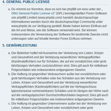
4. GENERAL PUBLIC LICENSE
Du nimmst zur Kenntnis, dass es sich bei phpBB um eine unter der „
GNU General Public License v2
“ (GPL) bereitgestellten Foren-Software
von phpBB Limited (www.phpbb.com) handelt; deutschsprachige
Informationen werden durch die deutschsprachige Community unter
www.phpbb.de zur Verfügung gestellt. Beide haben keinen Einfluss auf
die Art und Weise, wie die Software verwendet wird. Sie können
insbesondere die Verwendung der Software für bestimmte Zwecke nicht
untersagen oder auf Inhalte fremder Foren Einfluss nehmen.
5. GEWÄHRLEISTUNG
Der Betreiber haftet mit Ausnahme der Verletzung von Leben, Körper
und Gesundheit und der Verletzung wesentlicher Vertragspflichten
(Kardinalpflichten) nur für Schäden, die auf ein vorsätzliches oder grob
fahrlässiges Verhalten zurückzuführen sind. Dies gilt auch für mittelbare
Folgeschäden wie insbesondere entgangenen Gewinn.
Die Haftung ist gegenüber Verbrauchern außer bei vorsätzlichem oder
grob fahrlässigem Verhalten oder bei Schäden aus der Verletzung von
Leben, Körper und Gesundheit und der Verletzung wesentlicher
Vertragspflichten (Kardinalpflichten) auf die bei Vertragsschluss
typischerweise vorhersehbaren Schäden und im übrigen der Höhe nach
auf die vertragstypischen Durchschnittsschäden begrenzt. Dies gilt auch
für mittelbare Folgeschäden wie insbesondere entgangenen Gewinn.
Die Haftung ist gegenüber Unternehmern außer bei der Verletzung von
Leben, Körper und Gesundheit oder vorsätzlichem oder grob