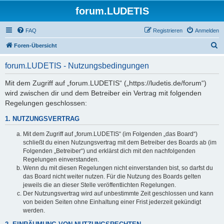
forum.LUDETIS
FAQ
Registrieren
Anmelden
S
Foren-Übersicht
u
forum.LUDETIS - Nutzungsbedingungen
c
h
Mit dem Zugriff auf „forum.LUDETIS“ („https://ludetis.de/forum“)
wird zwischen dir und dem Betreiber ein Vertrag mit folgenden
e
Regelungen geschlossen:
1. NUTZUNGSVERTRAG
Mit dem Zugriff auf „forum.LUDETIS“ (im Folgenden „das Board“)
schließt du einen Nutzungsvertrag mit dem Betreiber des Boards ab (im
Folgenden „Betreiber“) und erklärst dich mit den nachfolgenden
Regelungen einverstanden.
Wenn du mit diesen Regelungen nicht einverstanden bist, so darfst du
das Board nicht weiter nutzen. Für die Nutzung des Boards gelten
jeweils die an dieser Stelle veröffentlichten Regelungen.
Der Nutzungsvertrag wird auf unbestimmte Zeit geschlossen und kann
von beiden Seiten ohne Einhaltung einer Frist jederzeit gekündigt
werden.