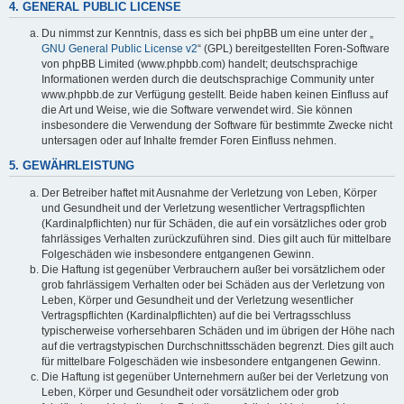
4. GENERAL PUBLIC LICENSE
Du nimmst zur Kenntnis, dass es sich bei phpBB um eine unter der „
GNU General Public License v2
“ (GPL) bereitgestellten Foren-Software
von phpBB Limited (www.phpbb.com) handelt; deutschsprachige
Informationen werden durch die deutschsprachige Community unter
www.phpbb.de zur Verfügung gestellt. Beide haben keinen Einfluss auf
die Art und Weise, wie die Software verwendet wird. Sie können
insbesondere die Verwendung der Software für bestimmte Zwecke nicht
untersagen oder auf Inhalte fremder Foren Einfluss nehmen.
5. GEWÄHRLEISTUNG
Der Betreiber haftet mit Ausnahme der Verletzung von Leben, Körper
und Gesundheit und der Verletzung wesentlicher Vertragspflichten
(Kardinalpflichten) nur für Schäden, die auf ein vorsätzliches oder grob
fahrlässiges Verhalten zurückzuführen sind. Dies gilt auch für mittelbare
Folgeschäden wie insbesondere entgangenen Gewinn.
Die Haftung ist gegenüber Verbrauchern außer bei vorsätzlichem oder
grob fahrlässigem Verhalten oder bei Schäden aus der Verletzung von
Leben, Körper und Gesundheit und der Verletzung wesentlicher
Vertragspflichten (Kardinalpflichten) auf die bei Vertragsschluss
typischerweise vorhersehbaren Schäden und im übrigen der Höhe nach
auf die vertragstypischen Durchschnittsschäden begrenzt. Dies gilt auch
für mittelbare Folgeschäden wie insbesondere entgangenen Gewinn.
Die Haftung ist gegenüber Unternehmern außer bei der Verletzung von
Leben, Körper und Gesundheit oder vorsätzlichem oder grob