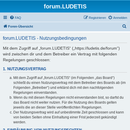
forum.LUDETIS
FAQ
Registrieren
Anmelden
S
Foren-Übersicht
u
forum.LUDETIS - Nutzungsbedingungen
c
h
Mit dem Zugriff auf „forum.LUDETIS“ („https://ludetis.de/forum“)
wird zwischen dir und dem Betreiber ein Vertrag mit folgenden
e
Regelungen geschlossen:
1. NUTZUNGSVERTRAG
Mit dem Zugriff auf „forum.LUDETIS“ (im Folgenden „das Board“)
schließt du einen Nutzungsvertrag mit dem Betreiber des Boards ab (im
Folgenden „Betreiber“) und erklärst dich mit den nachfolgenden
Regelungen einverstanden.
Wenn du mit diesen Regelungen nicht einverstanden bist, so darfst du
das Board nicht weiter nutzen. Für die Nutzung des Boards gelten
jeweils die an dieser Stelle veröffentlichten Regelungen.
Der Nutzungsvertrag wird auf unbestimmte Zeit geschlossen und kann
von beiden Seiten ohne Einhaltung einer Frist jederzeit gekündigt
werden.