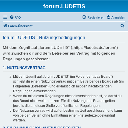
forum.LUDETIS
FAQ
Registrieren
Anmelden
S
Foren-Übersicht
u
forum.LUDETIS - Nutzungsbedingungen
c
h
Mit dem Zugriff auf „forum.LUDETIS“ („https://ludetis.de/forum“)
wird zwischen dir und dem Betreiber ein Vertrag mit folgenden
e
Regelungen geschlossen:
1. NUTZUNGSVERTRAG
Mit dem Zugriff auf „forum.LUDETIS“ (im Folgenden „das Board“)
schließt du einen Nutzungsvertrag mit dem Betreiber des Boards ab (im
Folgenden „Betreiber“) und erklärst dich mit den nachfolgenden
Regelungen einverstanden.
Wenn du mit diesen Regelungen nicht einverstanden bist, so darfst du
das Board nicht weiter nutzen. Für die Nutzung des Boards gelten
jeweils die an dieser Stelle veröffentlichten Regelungen.
Der Nutzungsvertrag wird auf unbestimmte Zeit geschlossen und kann
von beiden Seiten ohne Einhaltung einer Frist jederzeit gekündigt
werden.