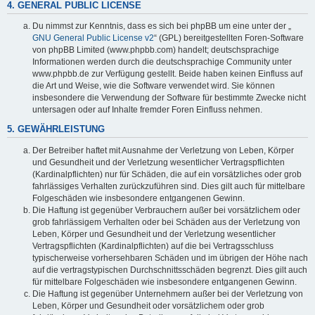
4. GENERAL PUBLIC LICENSE
Du nimmst zur Kenntnis, dass es sich bei phpBB um eine unter der „
GNU General Public License v2
“ (GPL) bereitgestellten Foren-Software
von phpBB Limited (www.phpbb.com) handelt; deutschsprachige
Informationen werden durch die deutschsprachige Community unter
www.phpbb.de zur Verfügung gestellt. Beide haben keinen Einfluss auf
die Art und Weise, wie die Software verwendet wird. Sie können
insbesondere die Verwendung der Software für bestimmte Zwecke nicht
untersagen oder auf Inhalte fremder Foren Einfluss nehmen.
5. GEWÄHRLEISTUNG
Der Betreiber haftet mit Ausnahme der Verletzung von Leben, Körper
und Gesundheit und der Verletzung wesentlicher Vertragspflichten
(Kardinalpflichten) nur für Schäden, die auf ein vorsätzliches oder grob
fahrlässiges Verhalten zurückzuführen sind. Dies gilt auch für mittelbare
Folgeschäden wie insbesondere entgangenen Gewinn.
Die Haftung ist gegenüber Verbrauchern außer bei vorsätzlichem oder
grob fahrlässigem Verhalten oder bei Schäden aus der Verletzung von
Leben, Körper und Gesundheit und der Verletzung wesentlicher
Vertragspflichten (Kardinalpflichten) auf die bei Vertragsschluss
typischerweise vorhersehbaren Schäden und im übrigen der Höhe nach
auf die vertragstypischen Durchschnittsschäden begrenzt. Dies gilt auch
für mittelbare Folgeschäden wie insbesondere entgangenen Gewinn.
Die Haftung ist gegenüber Unternehmern außer bei der Verletzung von
Leben, Körper und Gesundheit oder vorsätzlichem oder grob