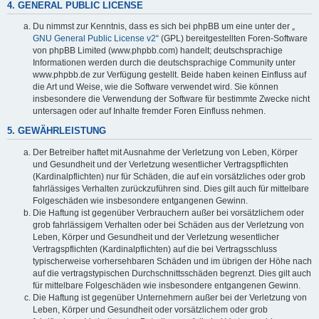
4. GENERAL PUBLIC LICENSE
Du nimmst zur Kenntnis, dass es sich bei phpBB um eine unter der „
GNU General Public License v2
“ (GPL) bereitgestellten Foren-Software
von phpBB Limited (www.phpbb.com) handelt; deutschsprachige
Informationen werden durch die deutschsprachige Community unter
www.phpbb.de zur Verfügung gestellt. Beide haben keinen Einfluss auf
die Art und Weise, wie die Software verwendet wird. Sie können
insbesondere die Verwendung der Software für bestimmte Zwecke nicht
untersagen oder auf Inhalte fremder Foren Einfluss nehmen.
5. GEWÄHRLEISTUNG
Der Betreiber haftet mit Ausnahme der Verletzung von Leben, Körper
und Gesundheit und der Verletzung wesentlicher Vertragspflichten
(Kardinalpflichten) nur für Schäden, die auf ein vorsätzliches oder grob
fahrlässiges Verhalten zurückzuführen sind. Dies gilt auch für mittelbare
Folgeschäden wie insbesondere entgangenen Gewinn.
Die Haftung ist gegenüber Verbrauchern außer bei vorsätzlichem oder
grob fahrlässigem Verhalten oder bei Schäden aus der Verletzung von
Leben, Körper und Gesundheit und der Verletzung wesentlicher
Vertragspflichten (Kardinalpflichten) auf die bei Vertragsschluss
typischerweise vorhersehbaren Schäden und im übrigen der Höhe nach
auf die vertragstypischen Durchschnittsschäden begrenzt. Dies gilt auch
für mittelbare Folgeschäden wie insbesondere entgangenen Gewinn.
Die Haftung ist gegenüber Unternehmern außer bei der Verletzung von
Leben, Körper und Gesundheit oder vorsätzlichem oder grob