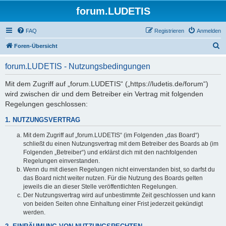
forum.LUDETIS
FAQ
Registrieren
Anmelden
S
Foren-Übersicht
u
forum.LUDETIS - Nutzungsbedingungen
c
h
Mit dem Zugriff auf „forum.LUDETIS“ („https://ludetis.de/forum“)
wird zwischen dir und dem Betreiber ein Vertrag mit folgenden
e
Regelungen geschlossen:
1. NUTZUNGSVERTRAG
Mit dem Zugriff auf „forum.LUDETIS“ (im Folgenden „das Board“)
schließt du einen Nutzungsvertrag mit dem Betreiber des Boards ab (im
Folgenden „Betreiber“) und erklärst dich mit den nachfolgenden
Regelungen einverstanden.
Wenn du mit diesen Regelungen nicht einverstanden bist, so darfst du
das Board nicht weiter nutzen. Für die Nutzung des Boards gelten
jeweils die an dieser Stelle veröffentlichten Regelungen.
Der Nutzungsvertrag wird auf unbestimmte Zeit geschlossen und kann
von beiden Seiten ohne Einhaltung einer Frist jederzeit gekündigt
werden.