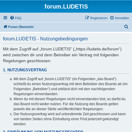
forum.LUDETIS
FAQ
Registrieren
Anmelden
S
Foren-Übersicht
u
forum.LUDETIS - Nutzungsbedingungen
c
h
Mit dem Zugriff auf „forum.LUDETIS“ („https://ludetis.de/forum“)
wird zwischen dir und dem Betreiber ein Vertrag mit folgenden
e
Regelungen geschlossen:
1. NUTZUNGSVERTRAG
Mit dem Zugriff auf „forum.LUDETIS“ (im Folgenden „das Board“)
schließt du einen Nutzungsvertrag mit dem Betreiber des Boards ab (im
Folgenden „Betreiber“) und erklärst dich mit den nachfolgenden
Regelungen einverstanden.
Wenn du mit diesen Regelungen nicht einverstanden bist, so darfst du
das Board nicht weiter nutzen. Für die Nutzung des Boards gelten
jeweils die an dieser Stelle veröffentlichten Regelungen.
Der Nutzungsvertrag wird auf unbestimmte Zeit geschlossen und kann
von beiden Seiten ohne Einhaltung einer Frist jederzeit gekündigt
werden.