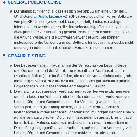
4. GENERAL PUBLIC LICENSE
Du nimmst zur Kenntnis, dass es sich bei phpBB um eine unter der „
GNU General Public License v2
“ (GPL) bereitgestellten Foren-Software
von phpBB Limited (www.phpbb.com) handelt; deutschsprachige
Informationen werden durch die deutschsprachige Community unter
www.phpbb.de zur Verfügung gestellt. Beide haben keinen Einfluss auf
die Art und Weise, wie die Software verwendet wird. Sie können
insbesondere die Verwendung der Software für bestimmte Zwecke nicht
untersagen oder auf Inhalte fremder Foren Einfluss nehmen.
5. GEWÄHRLEISTUNG
Der Betreiber haftet mit Ausnahme der Verletzung von Leben, Körper
und Gesundheit und der Verletzung wesentlicher Vertragspflichten
(Kardinalpflichten) nur für Schäden, die auf ein vorsätzliches oder grob
fahrlässiges Verhalten zurückzuführen sind. Dies gilt auch für mittelbare
Folgeschäden wie insbesondere entgangenen Gewinn.
Die Haftung ist gegenüber Verbrauchern außer bei vorsätzlichem oder
grob fahrlässigem Verhalten oder bei Schäden aus der Verletzung von
Leben, Körper und Gesundheit und der Verletzung wesentlicher
Vertragspflichten (Kardinalpflichten) auf die bei Vertragsschluss
typischerweise vorhersehbaren Schäden und im übrigen der Höhe nach
auf die vertragstypischen Durchschnittsschäden begrenzt. Dies gilt auch
für mittelbare Folgeschäden wie insbesondere entgangenen Gewinn.
Die Haftung ist gegenüber Unternehmern außer bei der Verletzung von
Leben, Körper und Gesundheit oder vorsätzlichem oder grob