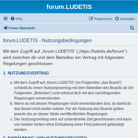
forum.LUDETIS
FAQ
Registrieren
Anmelden
S
Foren-Übersicht
u
forum.LUDETIS - Nutzungsbedingungen
c
h
Mit dem Zugriff auf „forum.LUDETIS“ („https://ludetis.de/forum“)
wird zwischen dir und dem Betreiber ein Vertrag mit folgenden
e
Regelungen geschlossen:
1. NUTZUNGSVERTRAG
Mit dem Zugriff auf „forum.LUDETIS“ (im Folgenden „das Board“)
schließt du einen Nutzungsvertrag mit dem Betreiber des Boards ab (im
Folgenden „Betreiber“) und erklärst dich mit den nachfolgenden
Regelungen einverstanden.
Wenn du mit diesen Regelungen nicht einverstanden bist, so darfst du
das Board nicht weiter nutzen. Für die Nutzung des Boards gelten
jeweils die an dieser Stelle veröffentlichten Regelungen.
Der Nutzungsvertrag wird auf unbestimmte Zeit geschlossen und kann
von beiden Seiten ohne Einhaltung einer Frist jederzeit gekündigt
werden.