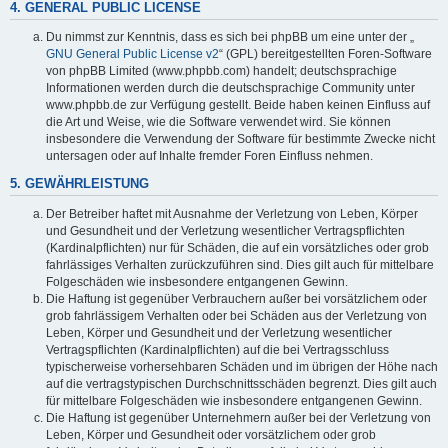
4. GENERAL PUBLIC LICENSE
Du nimmst zur Kenntnis, dass es sich bei phpBB um eine unter der „
GNU General Public License v2
“ (GPL) bereitgestellten Foren-Software
von phpBB Limited (www.phpbb.com) handelt; deutschsprachige
Informationen werden durch die deutschsprachige Community unter
www.phpbb.de zur Verfügung gestellt. Beide haben keinen Einfluss auf
die Art und Weise, wie die Software verwendet wird. Sie können
insbesondere die Verwendung der Software für bestimmte Zwecke nicht
untersagen oder auf Inhalte fremder Foren Einfluss nehmen.
5. GEWÄHRLEISTUNG
Der Betreiber haftet mit Ausnahme der Verletzung von Leben, Körper
und Gesundheit und der Verletzung wesentlicher Vertragspflichten
(Kardinalpflichten) nur für Schäden, die auf ein vorsätzliches oder grob
fahrlässiges Verhalten zurückzuführen sind. Dies gilt auch für mittelbare
Folgeschäden wie insbesondere entgangenen Gewinn.
Die Haftung ist gegenüber Verbrauchern außer bei vorsätzlichem oder
grob fahrlässigem Verhalten oder bei Schäden aus der Verletzung von
Leben, Körper und Gesundheit und der Verletzung wesentlicher
Vertragspflichten (Kardinalpflichten) auf die bei Vertragsschluss
typischerweise vorhersehbaren Schäden und im übrigen der Höhe nach
auf die vertragstypischen Durchschnittsschäden begrenzt. Dies gilt auch
für mittelbare Folgeschäden wie insbesondere entgangenen Gewinn.
Die Haftung ist gegenüber Unternehmern außer bei der Verletzung von
Leben, Körper und Gesundheit oder vorsätzlichem oder grob