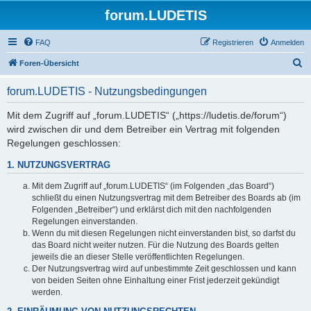
forum.LUDETIS
FAQ
Registrieren
Anmelden
S
Foren-Übersicht
u
forum.LUDETIS - Nutzungsbedingungen
c
h
Mit dem Zugriff auf „forum.LUDETIS“ („https://ludetis.de/forum“)
wird zwischen dir und dem Betreiber ein Vertrag mit folgenden
e
Regelungen geschlossen:
1. NUTZUNGSVERTRAG
Mit dem Zugriff auf „forum.LUDETIS“ (im Folgenden „das Board“)
schließt du einen Nutzungsvertrag mit dem Betreiber des Boards ab (im
Folgenden „Betreiber“) und erklärst dich mit den nachfolgenden
Regelungen einverstanden.
Wenn du mit diesen Regelungen nicht einverstanden bist, so darfst du
das Board nicht weiter nutzen. Für die Nutzung des Boards gelten
jeweils die an dieser Stelle veröffentlichten Regelungen.
Der Nutzungsvertrag wird auf unbestimmte Zeit geschlossen und kann
von beiden Seiten ohne Einhaltung einer Frist jederzeit gekündigt
werden.