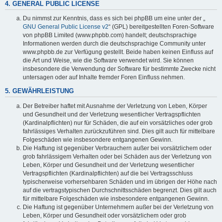
4. GENERAL PUBLIC LICENSE
Du nimmst zur Kenntnis, dass es sich bei phpBB um eine unter der „
GNU General Public License v2
“ (GPL) bereitgestellten Foren-Software
von phpBB Limited (www.phpbb.com) handelt; deutschsprachige
Informationen werden durch die deutschsprachige Community unter
www.phpbb.de zur Verfügung gestellt. Beide haben keinen Einfluss auf
die Art und Weise, wie die Software verwendet wird. Sie können
insbesondere die Verwendung der Software für bestimmte Zwecke nicht
untersagen oder auf Inhalte fremder Foren Einfluss nehmen.
5. GEWÄHRLEISTUNG
Der Betreiber haftet mit Ausnahme der Verletzung von Leben, Körper
und Gesundheit und der Verletzung wesentlicher Vertragspflichten
(Kardinalpflichten) nur für Schäden, die auf ein vorsätzliches oder grob
fahrlässiges Verhalten zurückzuführen sind. Dies gilt auch für mittelbare
Folgeschäden wie insbesondere entgangenen Gewinn.
Die Haftung ist gegenüber Verbrauchern außer bei vorsätzlichem oder
grob fahrlässigem Verhalten oder bei Schäden aus der Verletzung von
Leben, Körper und Gesundheit und der Verletzung wesentlicher
Vertragspflichten (Kardinalpflichten) auf die bei Vertragsschluss
typischerweise vorhersehbaren Schäden und im übrigen der Höhe nach
auf die vertragstypischen Durchschnittsschäden begrenzt. Dies gilt auch
für mittelbare Folgeschäden wie insbesondere entgangenen Gewinn.
Die Haftung ist gegenüber Unternehmern außer bei der Verletzung von
Leben, Körper und Gesundheit oder vorsätzlichem oder grob