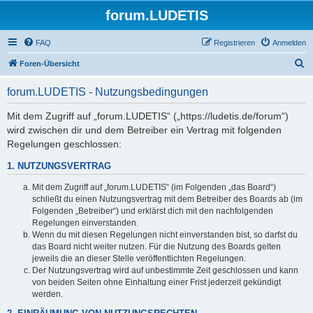
forum.LUDETIS
FAQ
Registrieren
Anmelden
S
Foren-Übersicht
u
forum.LUDETIS - Nutzungsbedingungen
c
h
Mit dem Zugriff auf „forum.LUDETIS“ („https://ludetis.de/forum“)
wird zwischen dir und dem Betreiber ein Vertrag mit folgenden
e
Regelungen geschlossen:
1. NUTZUNGSVERTRAG
Mit dem Zugriff auf „forum.LUDETIS“ (im Folgenden „das Board“)
schließt du einen Nutzungsvertrag mit dem Betreiber des Boards ab (im
Folgenden „Betreiber“) und erklärst dich mit den nachfolgenden
Regelungen einverstanden.
Wenn du mit diesen Regelungen nicht einverstanden bist, so darfst du
das Board nicht weiter nutzen. Für die Nutzung des Boards gelten
jeweils die an dieser Stelle veröffentlichten Regelungen.
Der Nutzungsvertrag wird auf unbestimmte Zeit geschlossen und kann
von beiden Seiten ohne Einhaltung einer Frist jederzeit gekündigt
werden.