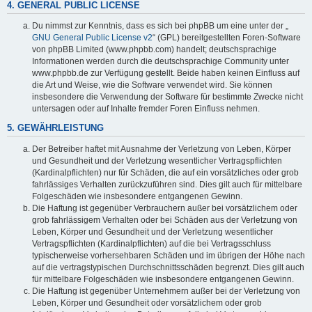
4. GENERAL PUBLIC LICENSE
Du nimmst zur Kenntnis, dass es sich bei phpBB um eine unter der „
GNU General Public License v2
“ (GPL) bereitgestellten Foren-Software
von phpBB Limited (www.phpbb.com) handelt; deutschsprachige
Informationen werden durch die deutschsprachige Community unter
www.phpbb.de zur Verfügung gestellt. Beide haben keinen Einfluss auf
die Art und Weise, wie die Software verwendet wird. Sie können
insbesondere die Verwendung der Software für bestimmte Zwecke nicht
untersagen oder auf Inhalte fremder Foren Einfluss nehmen.
5. GEWÄHRLEISTUNG
Der Betreiber haftet mit Ausnahme der Verletzung von Leben, Körper
und Gesundheit und der Verletzung wesentlicher Vertragspflichten
(Kardinalpflichten) nur für Schäden, die auf ein vorsätzliches oder grob
fahrlässiges Verhalten zurückzuführen sind. Dies gilt auch für mittelbare
Folgeschäden wie insbesondere entgangenen Gewinn.
Die Haftung ist gegenüber Verbrauchern außer bei vorsätzlichem oder
grob fahrlässigem Verhalten oder bei Schäden aus der Verletzung von
Leben, Körper und Gesundheit und der Verletzung wesentlicher
Vertragspflichten (Kardinalpflichten) auf die bei Vertragsschluss
typischerweise vorhersehbaren Schäden und im übrigen der Höhe nach
auf die vertragstypischen Durchschnittsschäden begrenzt. Dies gilt auch
für mittelbare Folgeschäden wie insbesondere entgangenen Gewinn.
Die Haftung ist gegenüber Unternehmern außer bei der Verletzung von
Leben, Körper und Gesundheit oder vorsätzlichem oder grob