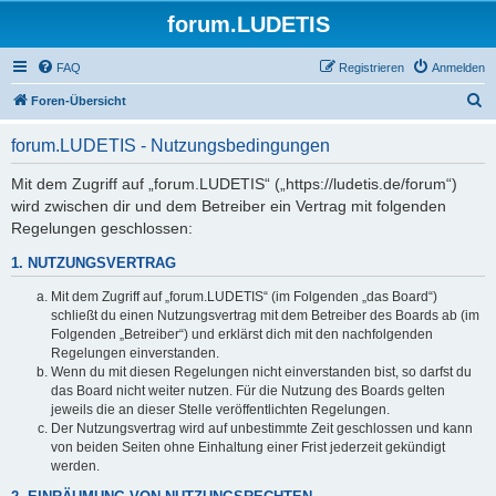
forum.LUDETIS
FAQ
Registrieren
Anmelden
S
Foren-Übersicht
u
forum.LUDETIS - Nutzungsbedingungen
c
h
Mit dem Zugriff auf „forum.LUDETIS“ („https://ludetis.de/forum“)
wird zwischen dir und dem Betreiber ein Vertrag mit folgenden
e
Regelungen geschlossen:
1. NUTZUNGSVERTRAG
Mit dem Zugriff auf „forum.LUDETIS“ (im Folgenden „das Board“)
schließt du einen Nutzungsvertrag mit dem Betreiber des Boards ab (im
Folgenden „Betreiber“) und erklärst dich mit den nachfolgenden
Regelungen einverstanden.
Wenn du mit diesen Regelungen nicht einverstanden bist, so darfst du
das Board nicht weiter nutzen. Für die Nutzung des Boards gelten
jeweils die an dieser Stelle veröffentlichten Regelungen.
Der Nutzungsvertrag wird auf unbestimmte Zeit geschlossen und kann
von beiden Seiten ohne Einhaltung einer Frist jederzeit gekündigt
werden.