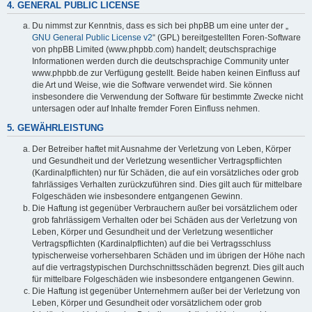
4. GENERAL PUBLIC LICENSE
Du nimmst zur Kenntnis, dass es sich bei phpBB um eine unter der „
GNU General Public License v2
“ (GPL) bereitgestellten Foren-Software
von phpBB Limited (www.phpbb.com) handelt; deutschsprachige
Informationen werden durch die deutschsprachige Community unter
www.phpbb.de zur Verfügung gestellt. Beide haben keinen Einfluss auf
die Art und Weise, wie die Software verwendet wird. Sie können
insbesondere die Verwendung der Software für bestimmte Zwecke nicht
untersagen oder auf Inhalte fremder Foren Einfluss nehmen.
5. GEWÄHRLEISTUNG
Der Betreiber haftet mit Ausnahme der Verletzung von Leben, Körper
und Gesundheit und der Verletzung wesentlicher Vertragspflichten
(Kardinalpflichten) nur für Schäden, die auf ein vorsätzliches oder grob
fahrlässiges Verhalten zurückzuführen sind. Dies gilt auch für mittelbare
Folgeschäden wie insbesondere entgangenen Gewinn.
Die Haftung ist gegenüber Verbrauchern außer bei vorsätzlichem oder
grob fahrlässigem Verhalten oder bei Schäden aus der Verletzung von
Leben, Körper und Gesundheit und der Verletzung wesentlicher
Vertragspflichten (Kardinalpflichten) auf die bei Vertragsschluss
typischerweise vorhersehbaren Schäden und im übrigen der Höhe nach
auf die vertragstypischen Durchschnittsschäden begrenzt. Dies gilt auch
für mittelbare Folgeschäden wie insbesondere entgangenen Gewinn.
Die Haftung ist gegenüber Unternehmern außer bei der Verletzung von
Leben, Körper und Gesundheit oder vorsätzlichem oder grob