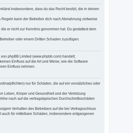
erklärst insbesondere, dass du das Recht besitzt, die in deinen
n Regeln kann der Betreiber dich nach Abmahnung zeitweise
er die er nicht zur Kenntnis genommen hat. Du gestattest dem
 Betreiber oder einem Dritten Schaden zuzufügen.
re von phpBB Limited (www.phpbb.com) handelt;
inen Einfluss auf die Art und Weise, wie die Software
oren Einfluss nehmen.
inalpflichten) nur für Schäden, die auf ein vorsätzliches oder
von Leben, Körper und Gesundheit und der Verletzung
r Höhe nach auf die vertragstypischen Durchschnittsschäden
sigem Verhalten des Betreibers auf die bei Vertragsschluss
lt auch für mittelbare Schäden, insbesondere entgangenen