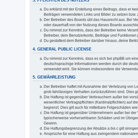
3. PFLICHTEN DES NUTZERS
Du erklärst mit der Erstellung eines Beitrags, dass er ke
Beiträgen verwendeten Links und Bilder zu setzen bzw.
Der Betreiber des Boards übt das Hausrecht aus. Bei V
oder dauerhaft von der Nutzung dieses Boards ausschlie
Du nimmst zur Kenntnis, dass der Betreiber keine Verantw
Betreiber, dein Benutzerkonto, Beiträge und Funktionen 
Du gestattest dem Betreiber darüber hinaus, deine Beit
4. GENERAL PUBLIC LICENSE
Du nimmst zur Kenntnis, dass es sich bei phpBB um eine
deutschsprachige Informationen werden durch die deuts
verwendet wird. Sie können insbesondere die Verwendun
5. GEWÄHRLEISTUNG
Der Betreiber haftet mit Ausnahme der Verletzung von Le
grob fahrlässiges Verhalten zurückzuführen sind. Dies 
Die Haftung ist gegenüber Verbrauchern außer bei vors
wesentlicher Vertragspflichten (Kardinalpflichten) auf
begrenzt. Dies gilt auch für mittelbare Folgeschäden 
Die Haftung ist gegenüber Unternehmern außer bei der V
typischerweise vorhersehbaren Schäden und im Übrigen 
Gewinn.
Die Haftungsbegrenzung der Absätze a bis c gilt sinnge
Ansprüche für eine Haftung aus zwingendem nationalem