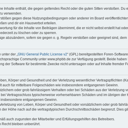
ine Inhalte enthält, die gegen geltendes Recht oder die guten Sitten verstoßen. Du 
 zu verwenden.
erstößen gegen diese Nutzungsbedingungen oder anderer im Board veröffentlichte
ßen und dir ein Hausverbot erteilen.
ortung für die Inhalte von Beiträgen übernimmt, die er nicht selbst erstellt hat od
jederzeit zu löschen oder zu sperren.
räge abzuändern, sofern sie gegen o. g. Regeln verstoßen oder geeignet sind, dem
 unter der „
GNU General Public License v2
“ (GPL) bereitgestellten Foren-Softwa
chsprachige Community unter www.phpbb.de zur Verfügung gestellt. Beide haben ke
g der Software für bestimmte Zwecke nicht untersagen oder auf Inhalte fremder F
ben, Körper und Gesundheit und der Verletzung wesentlicher Vertragspflichten (Kard
gilt auch für mittelbare Folgeschäden wie insbesondere entgangenen Gewinn.
ätzlichem oder grob fahrlässigem Verhalten oder bei Schäden aus der Verletzung 
 die bei Vertragsschluss typischerweise vorhersehbaren Schäden und im übrigen de
wie insbesondere entgangenen Gewinn.
erletzung von Leben, Körper und Gesundheit oder vorsätzlichem oder grob fahrläs
der Höhe nach auf die vertragstypischen Durchschnittsschäden begrenzt. Dies gi
mäß auch zugunsten der Mitarbeiter und Erfüllungsgehilfen des Betreibers.
 Recht bleiben unberührt.